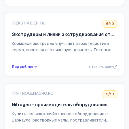
EKSTRUDERI.RU
5
/10
Экструдеры и линии экструдирования от
завода-изготовителя - АГРО ИНЖИНИРИНГ!
Кормовой экструдер улучшает характеристики
корма, повышая его пищевую ценность. Готовые
кормосмеси усваиваются животными на 90-95%.
Экструдеры от производителя в России.
Подробнее →
Открыть сайт
NITROGENAGRO.RU
5
/10
Nitrogen - производитель оборудования
для сельского хозяйства
Купить сельскохозяйственное оборудование в
Барнауле: растворные узлы, протравливатели,
транспортные кассеты. Надёжные решения для