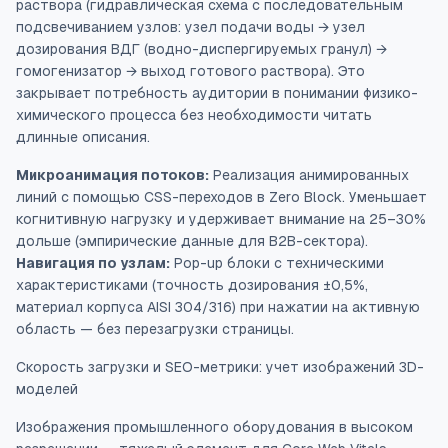
раствора (гидравлическая схема с последовательным
подсвечиванием узлов: узел подачи воды → узел
дозирования ВДГ (водно-диспергируемых гранул) →
гомогенизатор → выход готового раствора). Это
закрывает потребность аудитории в понимании физико-
химического процесса без необходимости читать
длинные описания.
Микроанимация потоков:
Реализация анимированных
линий с помощью CSS-переходов в Zero Block. Уменьшает
когнитивную нагрузку и удерживает внимание на 25–30%
дольше (эмпирические данные для B2B-сектора).
Навигация по узлам:
Pop-up блоки с техническими
характеристиками (точность дозирования ±0,5%,
материал корпуса AISI 304/316) при нажатии на активную
область — без перезагрузки страницы.
Скорость загрузки и SEO-метрики: учет изображений 3D-
моделей
Изображения промышленного оборудования в высоком