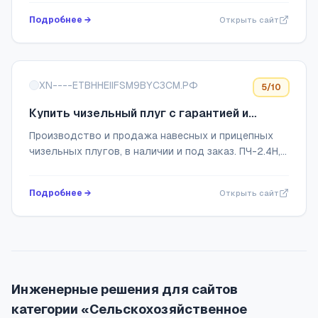
ферм и агрохолдингов от Нитрогена.
Подробнее →
Открыть сайт
XN----ETBHHEIIFSM9BYC3CM.РФ
5
/10
Купить чизельный плуг с гарантией и
надежной крепкой рамой по цене
Производство и продажа навесных и прицепных
производителя - ПЧ, ПЧН
чизельных плугов, в наличии и под заказ. ПЧ-2.4Н,
ПЧ-3.5Н, ПЧ-4.5П, ПЧ-6ПК, ПК-7ПК
Подробнее →
Открыть сайт
Инженерные решения для сайтов
категории «Сельскохозяйственное