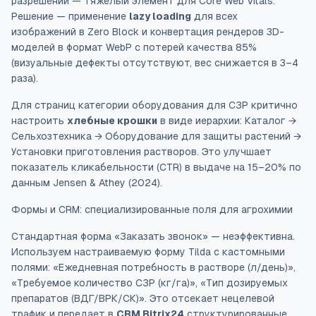
разрешении — тяжелый элемент для Core Web Vitals.
Решение — применение
lazy loading
для всех
изображений в Zero Block и конвертация рендеров 3D-
моделей в формат WebP с потерей качества 85%
(визуальные дефекты отсутствуют, вес снижается в 3–4
раза).
Для страниц категории оборудования для СЗР критично
настроить
хлебные крошки
в виде иерархии: Каталог →
Сельхозтехника → Оборудование для защиты растений →
Установки приготовления растворов. Это улучшает
показатель кликабельности (CTR) в выдаче на 15–20% по
данным Jensen & Athey (2024).
Формы и CRM: специализированные поля для агрохимии
Стандартная форма «Заказать звонок» — неэффективна.
Используем настраиваемую форму Tilda с кастомными
полями: «Ежедневная потребность в растворе (л/день)»,
«Требуемое количество СЗР (кг/га)», «Тип дозируемых
препаратов (ВДГ/ВРК/СК)». Это отсекает нецелевой
трафик и передает в
CRM Bitrix24
структурированные