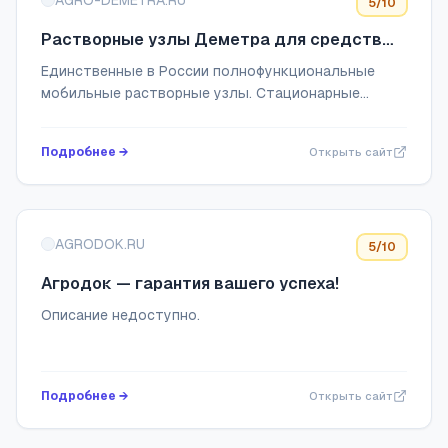
AGRO-DEMETRA.RU
5
/10
Растворные узлы Деметра для средств
защиты растений
Единственные в России полнофункциональные
мобильные растворные узлы. Стационарные
растворные узлы с уникальной системой
предразбавления. Повышаем маржинальность с/х
Подробнее →
Открыть сайт
производства.
AGRODOK.RU
5
/10
Агродок — гарантия вашего успеха!
Описание недоступно.
Подробнее →
Открыть сайт