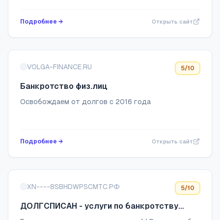
Бесплатная консультация! Гарантия результата,
защита от коллекторов, сохранение имущества.
Подробнее →
Открыть сайт
VOLGA-FINANCE.RU
5
/10
Банкротство физ.лиц
Освобождаем от долгов с 2016 года
Подробнее →
Открыть сайт
XN----8SBHDWPSCMTC.РФ
5
/10
ДОЛГСПИСАН - услуги по банкротству
физических лиц по всей России!