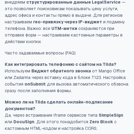
внедряем
структурированные данные LegalService
—
это позволяет поисковикам показывать цену услуги,
адрес офиса и контакты прямо в выдаче. Для регионов
настраиваем
гео-привязку через IP-виджет
и подмену
телефона. Важно: все
UTM-метки
сохраняются при
отправке форм — настраиваем кастомные параметры в
действии кнопки.
Часто задаваемые вопросы (FAQ)
Как интегрировать телефонию с сайтом на Tilda?
Используем
Виджет обратного звонка
от Mango Office
или Zadarma через вставку кода в блоке T123. Настройка
события
onSubmit
для вызова автоматического обзвона
сразу после заполнения формы.
Можно ли на Tilda сделать онлайн-подписание
документов?
Да, через встраивание iframe сервисов типа
SimpleSign
или
DocuSign
. Для этого понадобится
Zero Block
с
кастомным HTML-кодом и настройка CORS.