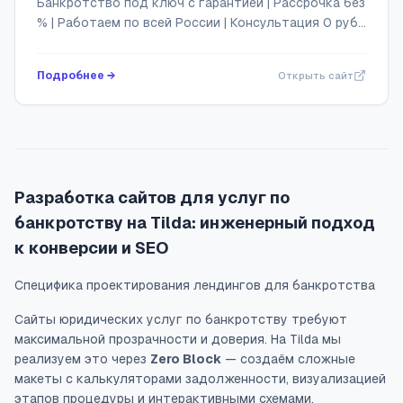
Банкротство под ключ с гарантией | Рассрочка без
% | Работаем по всей России | Консультация 0 pуб.
| Полное сопровождение всей процедуры без
вашего личного присутствия | Освободим ...
Подробнее →
Открыть сайт
Разработка сайтов для услуг по
банкротству на Tilda: инженерный подход
к конверсии и SEO
Специфика проектирования лендингов для банкротства
Сайты юридических услуг по банкротству требуют
максимальной прозрачности и доверия. На Tilda мы
реализуем это через
Zero Block
— создаём сложные
макеты с калькуляторами задолженности, визуализацией
этапов процедуры и интерактивными схемами.