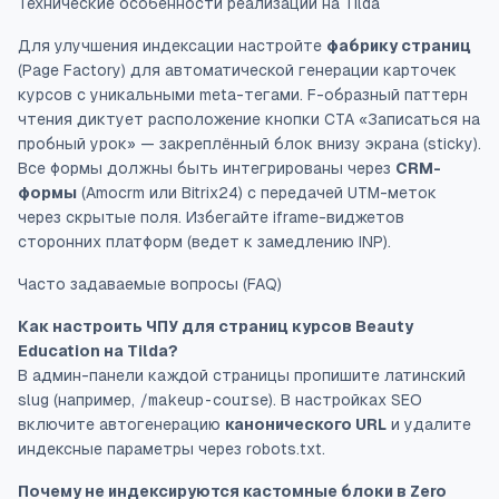
Технические особенности реализации на Tilda
Для улучшения индексации настройте
фабрику страниц
(Page Factory) для автоматической генерации карточек
курсов с уникальными meta-тегами. F-образный паттерн
чтения диктует расположение кнопки CTA «Записаться на
пробный урок» — закреплённый блок внизу экрана (sticky).
Все формы должны быть интегрированы через
CRM-
формы
(Amocrm или Bitrix24) с передачей UTM-меток
через скрытые поля. Избегайте iframe-виджетов
сторонних платформ (ведет к замедлению INP).
Часто задаваемые вопросы (FAQ)
Как настроить ЧПУ для страниц курсов Beauty
Education на Tilda?
В админ-панели каждой страницы пропишите латинский
slug (например,
/makeup-course
). В настройках SEO
включите автогенерацию
канонического URL
и удалите
индексные параметры через robots.txt.
Почему не индексируются кастомные блоки в Zero