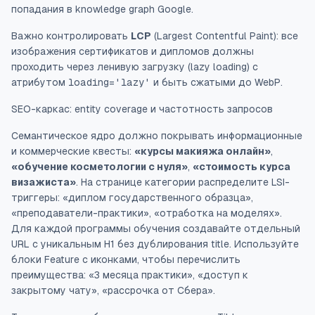
попадания в knowledge graph Google.
Важно контролировать
LCP
(Largest Contentful Paint): все
изображения сертификатов и дипломов должны
проходить через ленивую загрузку (lazy loading) с
атрибутом
loading='lazy'
и быть сжатыми до WebP.
SEO-каркас: entity coverage и частотность запросов
Семантическое ядро должно покрывать информационные
и коммерческие квесты:
«курсы макияжа онлайн»
,
«обучение косметологии с нуля»
,
«стоимость курса
визажиста»
. На странице категории распределите LSI-
триггеры: «диплом государственного образца»,
«преподаватели-практики», «отработка на моделях».
Для каждой программы обучения создавайте отдельный
URL с уникальным H1 без дублирования title. Используйте
блоки
Feature
с иконками, чтобы перечислить
преимущества: «3 месяца практики», «доступ к
закрытому чату», «рассрочка от Сбера».