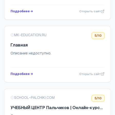
Подробнее →
Открыть сайт
MK-EDUCATION.RU
5
/10
Главная
Описание недоступно.
Подробнее →
Открыть сайт
SCHOOL-PALCHIKI.COM
5
/10
УЧЕБНЫЙ ЦЕНТР Пальчиков | Онлайн-курсы
по маникюру и педикюру