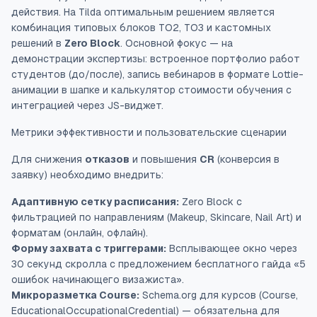
действия. На Tilda оптимальным решением является
комбинация типовых блоков TO2, TO3 и кастомных
решений в
Zero Block
. Основной фокус — на
демонстрации экспертизы: встроенное портфолио работ
студентов (до/после), запись вебинаров в формате Lottie-
анимации в шапке и калькулятор стоимости обучения с
интеграцией через JS-виджет.
Метрики эффективности и пользовательские сценарии
Для снижения
отказов
и повышения
CR
(конверсия в
заявку) необходимо внедрить:
Адаптивную сетку расписания:
Zero Block с
фильтрацией по направлениям (Makeup, Skincare, Nail Art) и
форматам (онлайн, офлайн).
Форму захвата с триггерами:
Всплывающее окно через
30 секунд скролла с предложением бесплатного гайда «5
ошибок начинающего визажиста».
Микроразметка Course:
Schema.org для курсов (Course,
EducationalOccupationalCredential) — обязательна для