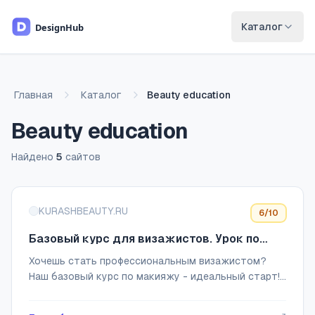
Перейти к основному содержимому
Каталог
Главная
Каталог
Beauty education
Beauty education
Найдено
5
сайтов
Список сайтов
KURASHBEAUTY.RU
6
/10
Базовый курс для визажистов. Урок по
стрелкам бесплатно!
Хочешь стать профессиональным визажистом?
Наш базовый курс по макияжу - идеальный старт!
Ты научишься основным техникам макияжа,
подбору цветов, работе с различными типами