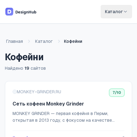
Перейти к основному содержимому
Каталог
Главная
Каталог
Кофейни
Кофейни
Найдено
19
сайтов
Список сайтов
MONKEY-GRINDER.RU
7
/10
Сеть кофеен Monkey Grinder
MONKEY GRINDER — первая кофейня в Перми,
открытая в 2013 году, с фокусом на качестве
продукта. Наша команда посетила кофейные
плантации, изучила процессы сбора и обработки