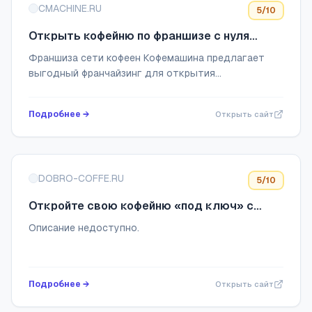
CMACHINE.RU
5
/10
Открыть кофейню по франшизе с нуля
Coffee Machine
Франшиза сети кофеен Кофемашина предлагает
выгодный франчайзинг для открытия
собственного бизнеса в вашем городе. ☕ Готовый
бизнес кофе с собой. ✔️ Более 90 открытых кофеен
Подробнее →
Открыть сайт
в Росси...
DOBRO-COFFE.RU
5
/10
Откройте свою кофейню «под ключ» с
DO.BRO COFFEE и зарабатывайте от 350
Описание недоступно.
000 рублей в месяц
Подробнее →
Открыть сайт