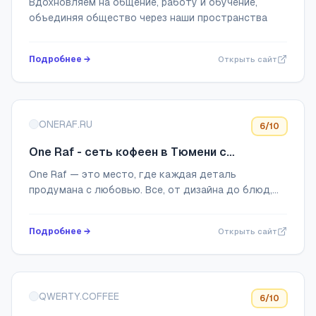
Вдохновляем на общение, работу и обучение,
объединяя общество через наши пространства
Подробнее →
Открыть сайт
ONERAF.RU
6
/10
One Raf - сеть кофеен в Тюмени с
собственной пекарней и кондитерской
One Raf — это место, где каждая деталь
продумана с любовью. Все, от дизайна до блюд,
создает атмосферу, наполненную искренними
эмоциями.
Подробнее →
Открыть сайт
QWERTY.COFFEE
6
/10