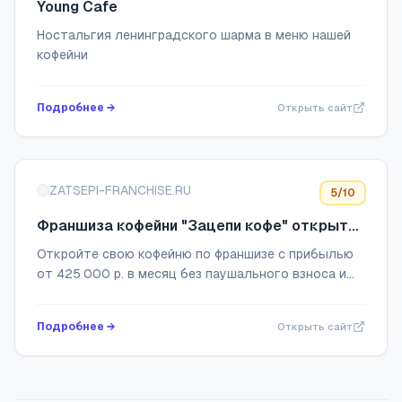
Young Cafe
Ностальгия ленинградского шарма в меню нашей
кофейни
Подробнее →
Открыть сайт
ZATSEPI-FRANCHISE.RU
5
/10
Франшиза кофейни "Зацепи кофе" открыть
свой бизнес на продаже кофе
Откройте свою кофейню по франшизе с прибылью
от 425 000 р. в месяц без паушального взноса и
станьте частью самой большой сети кофеен в
России. Ищем партнеров в Москве и Санктппетер...
Подробнее →
Открыть сайт