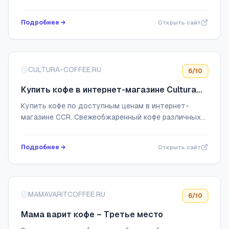
номер телефона: +7 (474) 255-10-06
Подробнее →
Открыть сайт
CULTURA-COFFEE.RU
6
/10
Купить кофе в интернет-магазине Cultura
Coffee Roasters
Купить кофе по доступным ценам в интернет-
магазине CCR. Свежеобжаренный кофе различных
сортов и видов, капсулы, дрипы. Удобные способы
оплаты. Доставка по всей России. Заказывайте!
Подробнее →
Открыть сайт
MAMAVARITCOFFEE.RU
6
/10
Мама варит кофе – Третье место