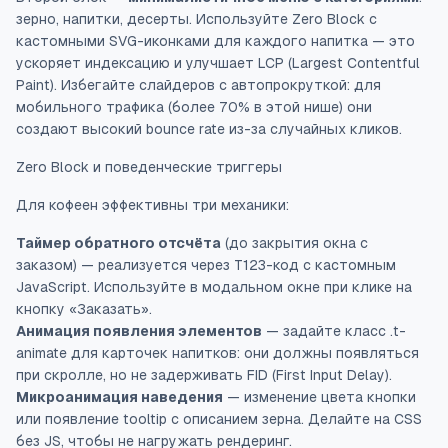
зерно, напитки, десерты. Используйте Zero Block с
кастомными SVG-иконками для каждого напитка — это
ускоряет индексацию и улучшает LCP (Largest Contentful
Paint). Избегайте слайдеров с автопрокруткой: для
мобильного трафика (более 70% в этой нише) они
создают высокий bounce rate из-за случайных кликов.
Zero Block и поведенческие триггеры
Для кофеен эффективны три механики:
Таймер обратного отсчёта
(до закрытия окна с
заказом) — реализуется через T123-код с кастомным
JavaScript. Используйте в модальном окне при клике на
кнопку «Заказать».
Анимация появления элементов
— задайте класс
.t-
animate
для карточек напитков: они должны появляться
при скролле, но не задерживать FID (First Input Delay).
Микроанимация наведения
— изменение цвета кнопки
или появление tooltip с описанием зерна. Делайте на CSS
без JS, чтобы не нагружать рендеринг.