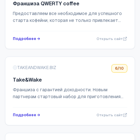
Франшиза QWERTY coffee
Предоставляем все необходимое для успешного
старта кофейни, которая не только привлекает
клиентов, но и приносит прибыль с первого дня.
Подробнее →
Открыть сайт
TAKEANDWAKE.BIZ
6
/10
Take&Wake
Франшиза с гарантией доходности. Новым
партнерам стартовый набор для приготовления
500 стаканов кофе, световая вывеска и умная
камера видеонаблюдения в подарок
Подробнее →
Открыть сайт