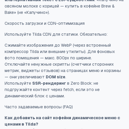
овсяном молоке с корицей — купить в кофейне Brew &
Bake» (не
«Капучино»
).
Скорость загрузки и CDN-оптимизация
Используйте Tilda CDN для статики. Обязательно:
Сжимайте изображения до WebP (через встроенный
компрессор Tilda или внешние утилиты). Для фоновых
фото помещения — макс. 800px по ширине.
Отключайте ненужные скрипты (счетчики сторонних
метрик, виджеты отзывов) на страницах меню и корзины
— они увеличивают
DOM size
.
Используйте
SSR-рендеринг
в Zero Block: не
подгружайте контент через fetch, если это не
динамический блок с ценами.
Часто задаваемые вопросы (FAQ)
Как добавить на сайт кофейни динамическое меню с
ценами в Tilda?