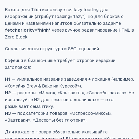
Важно: для Tilda используется lazy loading для
изображений (атрибут loading="lazy"), но для блоков с
ценами и названиями напитков обязательно задайте
fetchpriority="high"
через ручное редактирование HTML в
Zero Block.
Семантическая структура и SEO-сценарий
Кофейня в бизнес-нише требует строгой иерархии
заголовков:
H1
— уникальное название заведения + локация (например,
«Кофейня Brew & Bake на Курской»).
H2
— разделы: «Меню», «Контакты», «Способы заказа». Не
используйте H2 для текстов о «новинках» — это
размывает семантику.
H3
— подкатегории товаров: «Эспрессо-миксы»,
«Завтраки», «Десерты без глютена».
Для каждого товара обязательно указывайте
альтернативный текст с LSI-сущностями
: «Капучино на