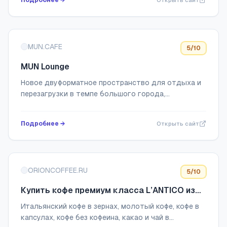
Подробнее →
Открыть сайт
MUN.CAFE
5
/10
MUN Lounge
Новое двуформатное пространство для отдыха и
перезагрузки в темпе большого города,
сочетающее specialty-кофейню и стильный лаундж
от создателей проекта Munterra.
Подробнее →
Открыть сайт
ORIONCOFFEE.RU
5
/10
Купить кофе премиум класса L’ANTICO из
Италии в интернет-магазине орион кофе с
Итальянский кофе в зернах, молотый кофе, кофе в
доставкой по России
капсулах, кофе без кофеина, какао и чай в