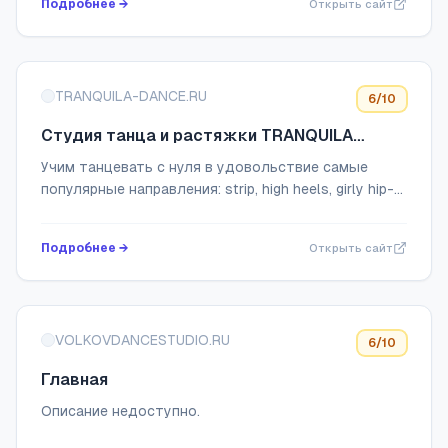
Подробнее →
Открыть сайт
регул...
TRANQUILA-DANCE.RU
6
/10
Студия танца и растяжки TRANQUILA
DANCE | Окская|Рязанский проспект
Учим танцевать с нуля в удовольствие самые
популярные направления: strip, high heels, girly hip-
hop, dancehall, twerk, ladys dance, juzz funk,
stretching. Два зала, обучение начина...
Подробнее →
Открыть сайт
VOLKOVDANCESTUDIO.RU
6
/10
Главная
Описание недоступно.