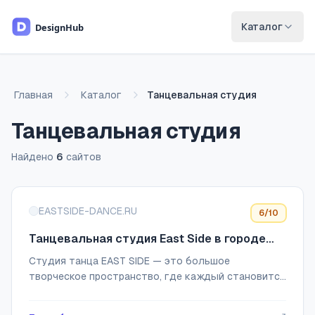
Перейти к основному содержимому
Каталог
Главная
Каталог
Танцевальная студия
Танцевальная студия
Найдено
6
сайтов
Список сайтов
EASTSIDE-DANCE.RU
6
/10
Танцевальная студия East Side в городе
Королёв
Студия танца EAST SIDE — это большое
творческое пространство, где каждый становится
профессионалом своего дела. Воспитанниками
студии являются дети, подростки и взрослые. Мы