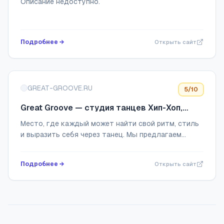
Описание недоступно.
Подробнее →
Открыть сайт
GREAT-GROOVE.RU
5
/10
Great Groove — студия танцев Хип-Хоп,
брейк-данс в СПб
Место, где каждый может найти свой ритм, стиль
и выразить себя через танец. Мы предлагаем
разнообразные группы для всех возрастов и
уровней подготовки, включая начинающих и
Подробнее →
Открыть сайт
професс...