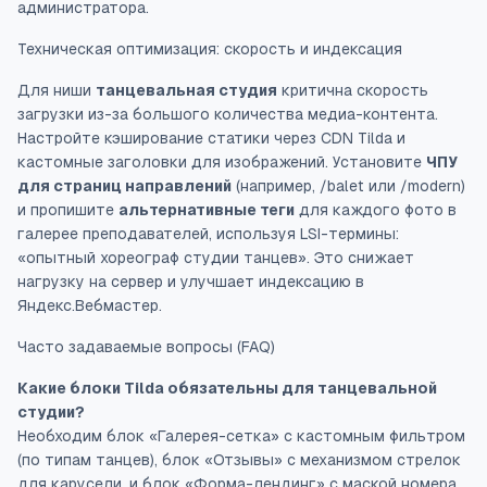
администратора.
Техническая оптимизация: скорость и индексация
Для ниши
танцевальная студия
критична скорость
загрузки из-за большого количества медиа-контента.
Настройте
кэширование статики
через CDN Tilda и
кастомные заголовки
для изображений. Установите
ЧПУ
для страниц направлений
(например, /balet или /modern)
и пропишите
альтернативные теги
для каждого фото в
галерее преподавателей, используя LSI-термины:
«опытный хореограф студии танцев». Это снижает
нагрузку на сервер и улучшает индексацию в
Яндекс.Вебмастер.
Часто задаваемые вопросы (FAQ)
Какие блоки Tilda обязательны для танцевальной
студии?
Необходим блок «Галерея-сетка» с кастомным
фильтром
(по типам танцев), блок «Отзывы» с
механизмом стрелок
для карусели, и блок «Форма-лендинг» с
маской номера