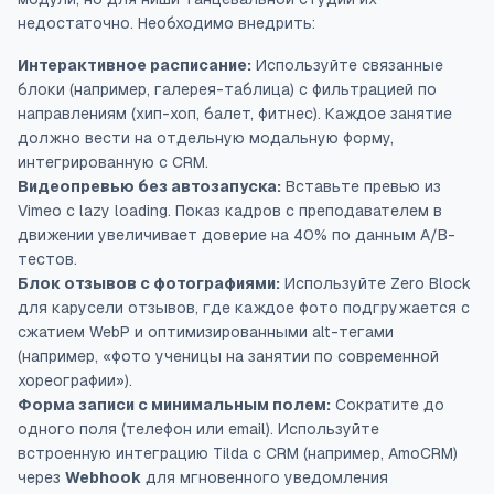
недостаточно. Необходимо внедрить:
Интерактивное расписание:
Используйте
связанные
блоки
(например, галерея-таблица) с фильтрацией по
направлениям (хип-хоп, балет, фитнес). Каждое занятие
должно вести на отдельную модальную форму,
интегрированную с CRM.
Видеопревью без автозапуска:
Вставьте превью из
Vimeo с
lazy loading
. Показ кадров с преподавателем в
движении увеличивает доверие на 40% по данным A/B-
тестов.
Блок отзывов с фотографиями:
Используйте Zero Block
для карусели отзывов, где каждое фото подгружается с
сжатием WebP
и
оптимизированными alt-тегами
(например, «фото ученицы на занятии по современной
хореографии»).
Форма записи с минимальным полем:
Сократите до
одного поля (телефон или email). Используйте
встроенную интеграцию Tilda с CRM
(например, AmoCRM)
через
Webhook
для мгновенного уведомления