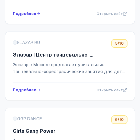
Подробнее →
Открыть сайт
ELAZAR.RU
5
/10
Элазар | Центр танцевально-
хореографической подготовки
Элазар в Москве предлагает уникальные
танцевально-хореографические занятия для детей
и взрослых. Профессиональное танцевальное
напольное покрытие, группы для новичков и профи,
Подробнее →
Открыть сайт
клас...
GGP.DANCE
5
/10
Girls Gang Power