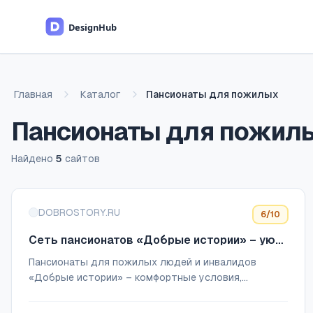
Перейти к основному содержимому
Главная
Каталог
Пансионаты для пожилых
Пансионаты для пожил
Найдено
5
сайтов
Список сайтов
DOBROSTORY.RU
6
/10
Сеть пансионатов «Добрые истории» – уют
и забота для ваших близких
Пансионаты для пожилых людей и инвалидов
«Добрые истории» – комфортные условия,
профессиональный уход, забота и домашний уют.
Забронируйте место для близких!