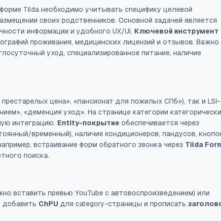
форме Tilda необходимо учитывать специфику целевой
размещении своих родственников. Основной задачей является
чности информации и удобного UX/UI.
Ключевой инструмент
ографий проживания, медицинских лицензий и отзывов. Важно
глосуточный уход, специализированное питание, наличие
рестарелых цена», «пансионат для пожилых СПб»), так и LSI-
нием», «деменция уход». На странице категории категорическ
ную интеграцию.
Entity-покрытие
обеспечивается через
тоянный/временный), наличие кондиционеров, пандусов, кнопо
например, встраивание форм обратного звонка через
Tilda For
тного поиска.
жно вставить превью YouTube с автовоспроизведением) или
о добавить
ChPU
для category-страницы и прописать
заголов