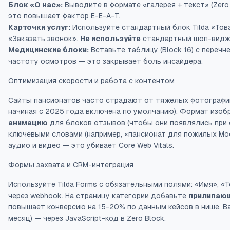
Блок «О нас»:
Выводите в формате «галерея + текст» (Zero 
это повышает фактор E-E-A-T.
Карточки услуг:
Используйте стандартный блок Tilda «Това
«Заказать звонок».
Не используйте
стандартный шоп-видже
Медицинские блоки:
Вставьте таблицу (Block 16) с перечн
частоту осмотров — это закрывает боль инсайдера.
Оптимизация скорости и работа с контентом
Сайты пансионатов часто страдают от тяжелых фотографи
начиная с 2025 года включена по умолчанию). Формат изоб
анимацию
для блоков отзывов (чтобы они появлялись при
ключевыми словами (например, «пансионат для пожилых Мо
аудио и видео — это убивает Core Web Vitals.
Формы захвата и CRM-интеграция
Используйте Tilda Forms с обязательными полями: «Имя», «
через webhook. На страницу категории добавьте
прилипаю
повышает конверсию на 15-20% по данным кейсов в нише. 
месяц) — через JavaScript-код в Zero Block.