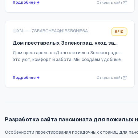
Подробнее →
Открыть сайт
XN----7SBABOHEAQH1BSBGHIE6AGY.РФ
5
/10
Дом престарелых Зеленоград, уход за
пожилыми людьми
Дом престарелых «Долголетие» в Зеленограде –
это уют, комфорт и забота. Мы создаём удобные
условия для проживания, предлагаем
сбалансированное питание и внимательный уход.
Подробнее →
Открыть сайт
Нас выби...
Разработка сайта пансионата для пожилых на
Особенности проектирования посадочных страниц для панси