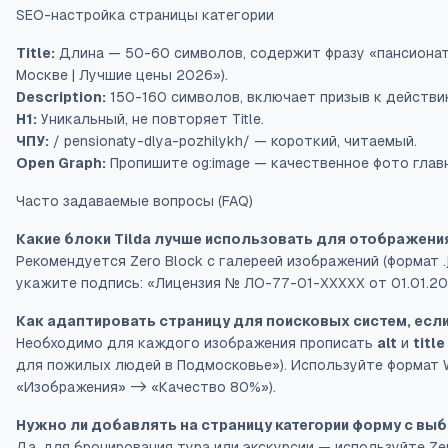
SEO-настройка страницы категории
Title:
Длина — 50-60 символов, содержит фразу «пансионат
Москве | Лучшие цены 2026»).
Description:
150-160 символов, включает призыв к действию
H1:
Уникальный, не повторяет Title.
ЧПУ:
/ pensionaty-dlya-pozhilykh/ — короткий, читаемый.
Open Graph:
Пропишите og:image — качественное фото главн
Часто задаваемые вопросы (FAQ)
Какие блоки Tilda лучше использовать для отображени
Рекомендуется Zero Block с галереей изображений (формат .
укажите подпись: «Лицензия № ЛО-77-01-XXXXX от 01.01.20
Как адаптировать страницу для поисковых систем, если
Необходимо для каждого изображения прописать
alt
и
title
для пожилых людей в Подмосковье»). Используйте формат W
«Изображения» -> «Качество 80%»).
Нужно ли добавлять на страницу категории форму с вы
Да, для бронирования тура или экскурсии — используйте Zer