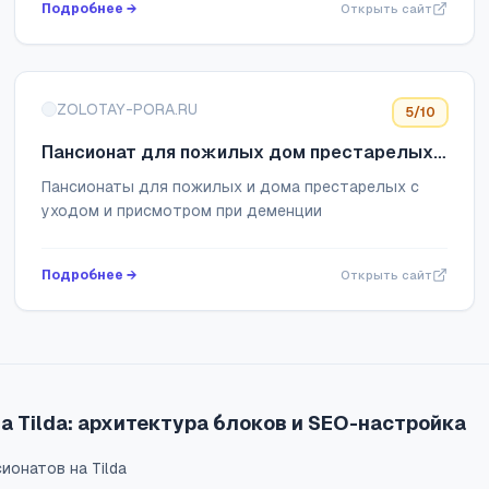
Подробнее →
Открыть сайт
сбалансированное питание и орган...
ZOLOTAY-PORA.RU
5
/10
Пансионат для пожилых дом престарелых
с уходом в Москве и Подмосковье
Пансионаты для пожилых и дома престарелых с
уходом и присмотром при деменции
Подробнее →
Открыть сайт
 Tilda: архитектура блоков и SEO-настройка
онатов на Tilda