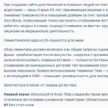
При создании сайта для пансионата пожилых людей на плат
аудитории — лица старше 50 лет, принимающие решение о 
снижение тревожности и повышение доверия за счет прозра
Zero Block, позволяющий тонко настроить отображение фот
избегать «воды» и клише, сосредоточившись на фактах: кру
лицензии на медицинскую деятельность.
Семантическое ядро и LSI-сущности для ниши
Сбор семантики должен включать как общие запросы («дом п
фразы: «реабилитация после инсульта», «сиделка с прожива
нельзя использовать спамные вставки — только естествен
упоминание организационных деталей: тип проживания (пос
вызова персонала. Прямое использование терминов Tilda — 
с интеграцией в CRM — повышает релевантность для экспер
Архитектура блоков: от хедера до футера
Первый экран:
Используйте блок Tilda с видеофутером (мо
статичную фотографию ухоженной территории. Обязательн
H1
без стоп-слов.