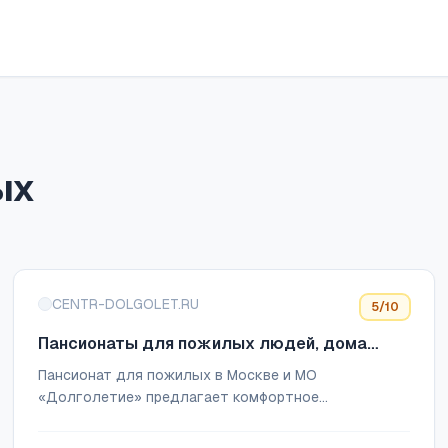
ых
CENTR-DOLGOLET.RU
5
/10
Пансионаты для пожилых людей, дома
престарелых «Долголетие» в городах
Пансионат для пожилых в Москве и МО
Видное, Клин, Зеленоград
«Долголетие» предлагает комфортное
проживание, комплексные услуги по уходу,
профилактику различных заболеваний,