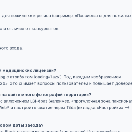
 для пожилых» и регион (например, «Пансионаты для пожилых
 и отличие от конкурентов.
ого входа.
я медицинских лицензий?
jpg с атрибутом loading='lazy'). Под каждым изображением
26». Это снимает вопросы пользователей и повышает доверие
 на сайте много фотографий территории?
с включением LSI-фраз (например, «прогулочная зона пансиона
ebP и настройте сжатие через Tilda (вкладка «Настройки» ->
бором даты заезда?
o Block с кастомным полем (тип «дата»). Интегрируйте с