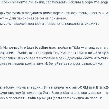
Block). Укажите лицензии, сертификаты (сканы в формате .png)
ры/услуги» с модификациями карточек: фон, тень, кнопка CTA
т — для пансионатов он не применим.
ем услуг врача-терапевта, невролога, психолога. Укажите
й. Используйте
lazy loading
(настройка в Tilda — стандартная,
ражений — WebP, сжатие через TinyPNG. Настройте
пошаговую
 скролле). Важно: все текстовые блоки должны иметь
alt-теги
сква интерьер комнаты»). Избегайте автопроигрывающихся
Телефон», «Комментарий». Интегрируйте с
amoCRM
или
Bitrix2
щую кнопку
(с помощью Zero Block) «Заказать экскурсию» — э
Важно прописать
таймер
акции (если есть скидка на первый