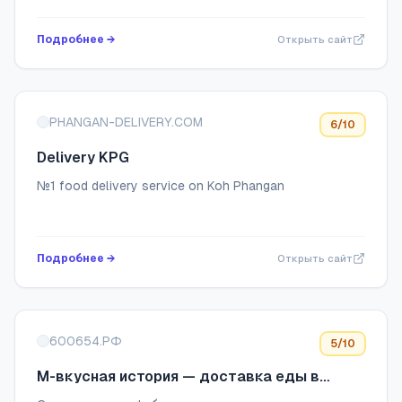
успешно работает по 3 направлениям: — оптовые
поставки — собственная розничная сеть ко...
Подробнее →
Открыть сайт
PHANGAN-DELIVERY.COM
6
/10
Delivery KPG
№1 food delivery service on Koh Phangan
Подробнее →
Открыть сайт
600654.РФ
5
/10
М-вкусная история — доставка еды в
Новокузнецке