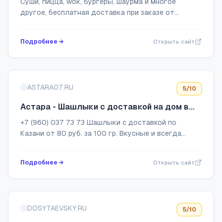
Суши, пицца, wok, бургеры, шаурма и многое
другое, бесплатная доставка при заказе от
2000₽. доставляем с 11:00 до 23:00. Телефон: +7
(3843) 600‒654
Подробнее →
Открыть сайт
ASTARA07.RU
5
/10
Астара - Шашлыки с доставкой на дом в
Казани
+7 (960) 037 73 73 Шашлыки с доставкой по
Казани от 80 руб. за 100 гр. Вкусные и всегда
свежие блюда на углях с доставкой. Приготовим
шашлык, люля-кебаб, стейк, овощи на гриле, гри...
Подробнее →
Открыть сайт
DOSYTAEVSKY.RU
5
/10