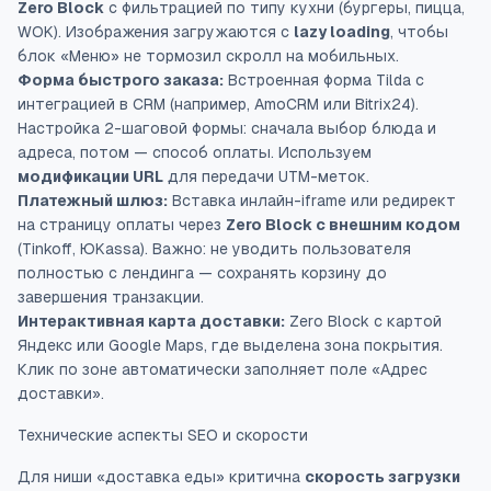
Zero Block
с фильтрацией по типу кухни (бургеры, пицца,
WOK). Изображения загружаются с
lazy loading
, чтобы
блок «Меню» не тормозил скролл на мобильных.
Форма быстрого заказа:
Встроенная форма Tilda с
интеграцией в CRM (например, AmoCRM или Bitrix24).
Настройка 2-шаговой формы: сначала выбор блюда и
адреса, потом — способ оплаты. Используем
модификации URL
для передачи UTM-меток.
Платежный шлюз:
Вставка инлайн-iframe или редирект
на страницу оплаты через
Zero Block с внешним кодом
(Tinkoff, ЮKassa). Важно: не уводить пользователя
полностью с лендинга — сохранять корзину до
завершения транзакции.
Интерактивная карта доставки:
Zero Block с картой
Яндекс или Google Maps, где выделена зона покрытия.
Клик по зоне автоматически заполняет поле «Адрес
доставки».
Технические аспекты SEO и скорости
Для ниши «доставка еды» критична
скорость загрузки