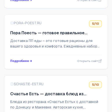
Подробнее →
Открыть сайт
PORA-POEST.RU
5
/10
Пора Поесть — готовое правильное
питание с доставкой на дом в Краснодаре
Доставка ПП еды – это готовые рационы для
вашего здоровья и комфорта. Ежедневные наборы
для поддержания формы и правильного питания с
доставкой прямо к вам домой.
Подробнее →
Открыть сайт
SCHASTIE-EST.RU
5
/10
Счастье Есть — доставка блюд из
ресторана по Донецку и Макеевке (ДНР)
Блюда из ресторана «Счастье Есть» с доставкой
по Донецку и Макеевке. Авторская кухня,