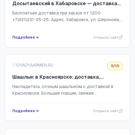
Досытаевский в Хабаровске — доставка
любимых блюд
Бесплатная доставка при заказе от 1200 .
+7(421)231-25-25. Адрес. Хабаровск, ул. Шеронова,
91. Время работы. Ежедневно с 11.00 до 23.00
Подробнее →
Открыть сайт
DYADYAARMEN.RU
5
/10
Шашлык в Красноярске: доставка,
большие порции приготовленные на углях!
Насладитесь сочным шашлыком с доставкой в
Красноярске. Большие порции, свежие
ингредиенты и быстрая доставка прямо к вам.
Закажите онлайн и получите лучший шашлык в
Подробнее →
Открыть сайт
городе уже сего...