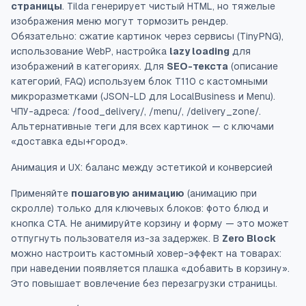
страницы
. Tilda генерирует чистый HTML, но тяжелые
изображения меню могут тормозить рендер.
Обязательно: сжатие картинок через сервисы (TinyPNG),
использование WebP, настройка
lazy loading
для
изображений в категориях. Для
SEO-текста
(описание
категорий, FAQ) используем блок Т110 с кастомными
микроразметками (JSON-LD для LocalBusiness и Menu).
ЧПУ-адреса: /food_delivery/, /menu/, /delivery_zone/.
Альтернативные теги для всех картинок — с ключами
«доставка еды+город».
Анимация и UX: баланс между эстетикой и конверсией
Применяйте
пошаговую анимацию
(анимацию при
скролле) только для ключевых блоков: фото блюд и
кнопка CTA. Не анимируйте корзину и форму — это может
отпугнуть пользователя из-за задержек. В
Zero Block
можно настроить кастомный ховер-эффект на товарах:
при наведении появляется плашка «добавить в корзину».
Это повышает вовлечение без перезагрузки страницы.