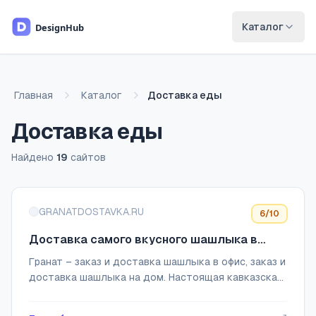
Перейти к основному содержимому
Каталог
Главная
Каталог
Доставка еды
Доставка еды
Найдено
19
сайтов
Список сайтов
GRANATDOSTAVKA.RU
6
/10
Доставка самого вкусного шашлыка в
Воронеже - GRANAT
Гранат – заказ и доставка шашлыка в офис, заказ и
доставка шашлыка на дом. Настоящая кавказская
еда от известных точек в городе – это горячая и
вкусная еда на заказ. Мы осуществляе...