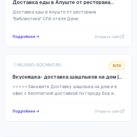
Доставка еды в Алуште от ресторана
"Библиотека" СПА отеля Дачи
Доставка еды в Алуште от ресторана
"Библиотека" СПА отеля Дачи
Подробнее →
Открыть сайт
VKUSNO-SOCHNO.RU
5
/10
Вкусняшка- доставка шашлыков на дом |
Доставка шашлыка от "Вкусно и сочно"
⭐⭐⭐⭐⭐Закажите Доставку шашлыка на дом и в
офис с бесплатной доставкой по городу Бор и
Нижнему Новгороду. Шашлык от 210 рублей
только из фермерского мяса. Заказывайте шашлык
Подробнее →
Открыть сайт
сейчас