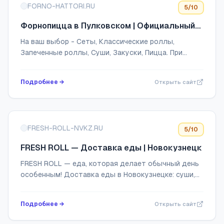
FORNO-HATTORI.RU
5
/10
Форнопицца в Пулковском | Официальный
сайт
На ваш выбор - Сеты, Классические роллы,
Запеченные роллы, Суши, Закуски, Пицца. При
заказе дарим 300 рублей на бонусный счет.
Бесплатная доставка по Пулковскому при заказе
Подробнее →
Открыть сайт
от 1000...
FRESH-ROLL-NVKZ.RU
5
/10
FRESH ROLL — Доставка еды | Новокузнецк
FRESH ROLL — еда, которая делает обычный день
особенным! Доставка еды в Новокузнецке: суши,
пицца, роллы, сеты, супы. Используем только
FRESH ингредиенты!
Подробнее →
Открыть сайт