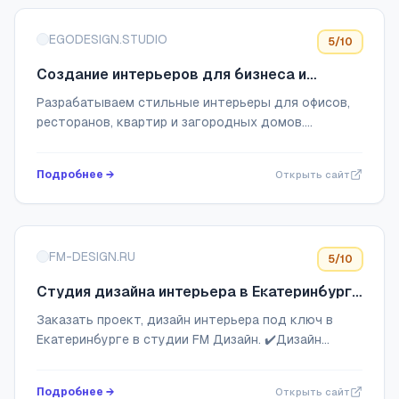
EGODESIGN.STUDIO
5
/10
Создание интерьеров для бизнеса и
частных клиентов | Студия-дизайна
Разрабатываем стильные интерьеры для офисов,
EgoDesign
ресторанов, квартир и загородных домов.
Индивидуальный подход, современные тренды,
гарантия сроков. Ваше пространство — наша
Подробнее →
Открыть сайт
забота!
FM-DESIGN.RU
5
/10
Студия дизайна интерьера в Екатеринбурге
FM Дизайн | Дизайн квартир и
Заказать проект, дизайн интерьера под ключ в
общественных пространств в
Екатеринбурге в студии FM Дизайн. ✔️Дизайн
современном стиле
интерьера design любой сложности, ремонт,
комплектация квартир, домов, коттеджей, офисов,
Подробнее →
Открыть сайт
ка...