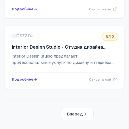
Подробнее →
Открыть сайт
IDS72.RU
5
/10
Interior Design Studio - Студия дизайна
интерьеров жилых и коммерческих
Interior Design Studio предлагает
помещений
профессиональные услуги по дизайну интерьера
жилых и коммерческих помещений в Тюмени и по
всей России. Создайте стильное и функциональное
Подробнее →
Открыть сайт
простран...
Вперед