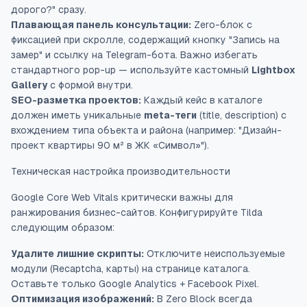
дорого?" сразу.
Плавающая панель консультации:
Zero-блок с
фиксацией при скролле, содержащий кнопку "Запись на
замер" и ссылку на Telegram-бота. Важно избегать
стандартного pop-up — используйте кастомный
Lightbox
Gallery
с формой внутри.
SEO-разметка проектов:
Каждый кейс в каталоге
должен иметь уникальные
meta-теги
(title, description) с
вхождением типа объекта и района (например: "Дизайн-
проект квартиры 90 м² в ЖК «Символ»").
Техническая настройка производительности
Google Core Web Vitals критически важны для
ранжирования бизнес-сайтов. Конфигурируйте Tilda
следующим образом:
Удалите лишние скрипты:
Отключите неиспользуемые
модули (Recaptcha, карты) на странице каталога.
Оставьте только
Google Analytics + Facebook Pixel
.
Оптимизация изображений:
В Zero Block всегда