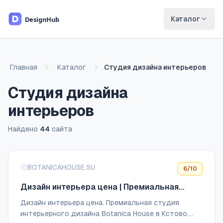
Перейти к основному содержимому
Каталог
Главная
Каталог
Студия дизайна интерьеров
Студия дизайна
интерьеров
Найдено
44
сайта
Список сайтов
BOTANICAHOUSE.SU
6
/10
Дизайн интерьера цена | Премиальная
студия интерьерного дизайна Botanica
Дизайн интерьера цена. Премиальная студия
House в Кстово
интерьерного дизайна Botanica House в Кстово.