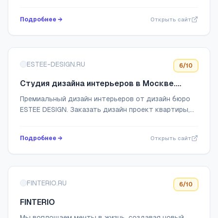
Комплексное ведение вашего дизайн-интерьера.
Подробнее →
Открыть сайт
ESTEE-DESIGN.RU
6
/10
Студия дизайна интерьеров в Москве.
Разработка дизайн проектов,
Премиальный дизайн интерьеров от дизайн бюро
дизайнерский ремонт
ESTEE DESIGN. Заказать дизайн проект квартиры,
загородного дома. Дизайнерский ремонт
квартиры, дома под ключ. Предоставляем полный
Подробнее →
Открыть сайт
пере...
FINTERIO.RU
6
/10
FINTERIO
Мы воплощаем мечты в жизнь, создавая новый