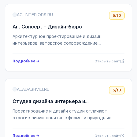
AC-INTERIORS.RU
5
/10
Art Concept – Дизайн-бюро
Архитектурное проектирование и дизайн
интерьеров, авторское сопровождение,
декорирование и комплектация объектов под
ключ. Полное управление всеми процессами.
Подробнее →
Открыть сайт
ALADASHVILI.RU
5
/10
Студия дизайна интерьера и
архитектурного проектирования Алексея
Проектирование и дизайн студии отличают
Аладашвили | Эксклюзивный дизайн
строгие линии, понятные формы и природные
интерьера под ключ | Дизайн-проект
оттенки. Самодостаточные интерьеры без
квартиры, дома
лишнего декора — визитная карточка Аладашвили.
Подробнее →
Открыть сайт