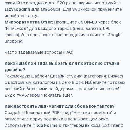
сжимайте исходники до 1920 px по ширине, используйте
lazy loading
для альбомов. Для SVG-иконок применяйте
инлайн-вставку.
Микроразметка Offer:
Пропишите
JSON-LD
через блок
"HTML-код" для каждого тарифа (цена, валюта, URL
заказа). Это повышает шанс попадания в сниппет Google
Shopping.
Часто задаваемые вопросы (FAQ)
Какой шаблон Tilda выбрать для портфолио студии
дизайна?
Рекомендую шаблон "Дизайн-студия" (категория: Бизнес)
с кастомным каталогом на Zero Block. Избегайте готовых
решений с большими слайдерами — замените их сеткой
2×2 с тумблером "Показать еще".
Как настроить лид-магнит для сбора контактов?
Создайте бесплатный PDF-гайд "Чек-лист ремонта" и
разместите форму подписки в всплывающем окне.
Используйте
Tilda Forms
с триггером выхода (Exit Intent)