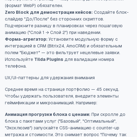
(формат WebP) обязателен.
Zero Block для демонстрации кейсов:
Создайте блок-
слайдер "До/После" без сторонних скриптов.
Подчеркните разницу в планировках через пошаговую
анимацию ("Слой 1 → Слой 2") при наведении.
Форма-агрегатор:
Установите модульную форму с
интеграцией в CRM (Bitrix24, AmoCRM) и обязательным
полем "Бюджет" — это фильтрует нецелевые заявки.
Используйте
Tilda Plugins
для валидации номера
телефона.
UX/UI-паттерны для удержания внимания
Среднее время на странице портфолио — 45 секунд.
Чтобы удержать пользователя, внедрите элементы
геймификации и микроанимаций. Например:
Анимация прогрузки блока с ценами:
При скролле до
блока с пакетами услуг ("Базовый", "Оптимальный",
"Эксклюзив") запускайте CSS-анимацию с
counter-up
метража и стоимости. Это снимает вопрос "Почему так