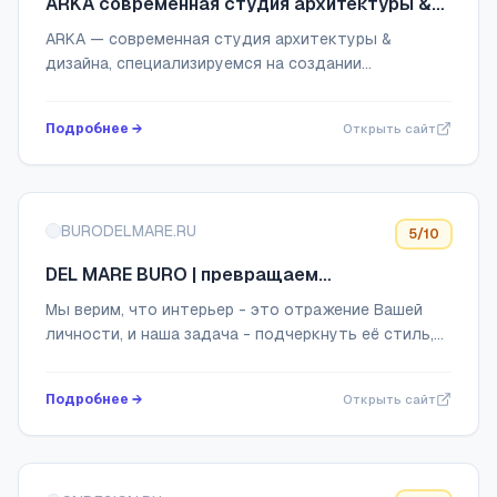
ARKA современная студия архитектуры &
дизайна
ARKA — современная студия архитектуры &
дизайна, специализируемся на создании
уникальных интерьеров. Проекты для квартир и
загородных домов, коммерческих помещений в
Подробнее →
Открыть сайт
Санкт-Петербур...
BURODELMARE.RU
5
/10
DEL MARE BURO | превращаем
пространство в историю
Мы верим, что интерьер - это отражение Вашей
личности, и наша задача - подчеркнуть её стиль,
учитывая каждую деталь.
Подробнее →
Открыть сайт