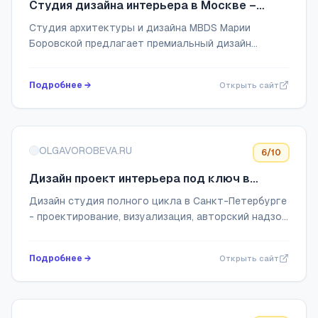
Студия дизайна интерьера в Москве –
MDBS Марии Боровской: дизайн бюро
Студия архитектуры и дизайна MBDS Марии
интерьера премиум класса
Боровской предлагает премиальный дизайн
интерьера под ключ. В нашем портфолио более
200 разработанных дизайн-проектов квартир и
Подробнее →
Открыть сайт
домов. Мы пр...
OLGAVOROBEVA.RU
6
/10
Дизайн проект интерьера под ключ в
Санкт-Петербурге | Студия дизайна
Дизайн студия полного цикла в Санкт-Петербурге
интерьера Ольги Воробьевой
- проектирование, визуализация, авторский надзор
и ремонт. Более 300 выполненных проектов!
Заказать дизайн-проект интерьера квартиры ...
Подробнее →
Открыть сайт