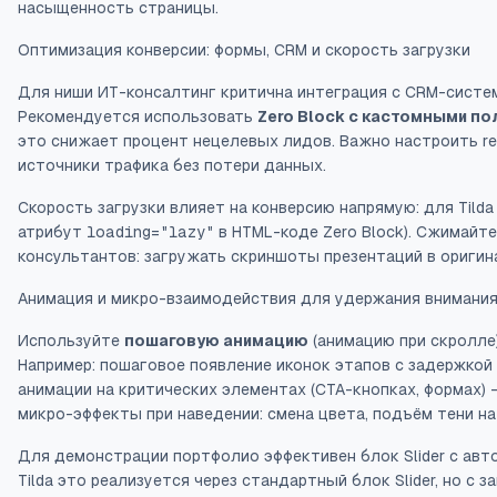
насыщенность страницы.
Оптимизация конверсии: формы, CRM и скорость загрузки
Для ниши ИТ-консалтинг критична интеграция с CRM-система
Рекомендуется использовать
Zero Block с кастомными по
это снижает процент нецелевых лидов. Важно настроить
r
источники трафика без потери данных.
Скорость загрузки влияет на конверсию напрямую: для Tild
атрибут
loading="lazy"
в HTML-коде Zero Block). Сжимайт
консультантов: загружать скриншоты презентаций в оригин
Анимация и микро-взаимодействия для удержания внимани
Используйте
пошаговую анимацию
(анимацию при скролле
Например: пошаговое появление иконок этапов с задержкой 
анимации на критических элементах (CTA-кнопках, формах)
микро-эффекты при наведении: смена цвета, подъём тени на
Для демонстрации портфолио эффективен блок
Slider
с авто
Tilda это реализуется через стандартный блок Slider, но 