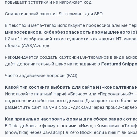
повышает эстетику и не нагружает код.
Семантический охват и LSI-термины для SEO
В текстах и мета-тегах используйте профессиональные те
микросервисов
,
кибербезопасность промышленного Io
h2
и
alt
изображений такие сущности, как «аудит ИТ-инфра
облако (AWS/Azure)».
Рекомендуется создать карточки LSI-терминов в виде акко
даёт дополнительный шанс на попадание в
Featured Snipp
Часто задаваемые вопросы (FAQ)
Какой тип хостинга выбрать для сайта ИТ-консалтинга н
Используйте платный тариф «Бизнес» или «Персональный» 
подключения собственного домена. Для проектов с большим
разместить сайт на VPS с SSD-дисками через прокси-сервер
Как правильно настроить формы для сбора заявок от 
В Tilda добавьте форму с полями: «Имя», «Компания», «Теле
(show/hide) через JavaScript в Zero Block: если клиент вы