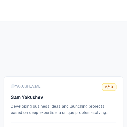
YAKUSHEV.ME
6
/10
Sam Yakushev
Developing business ideas and launching projects
based on deep expertise, a unique problem-solving
approach, progressive technology, and exclusive
methodology