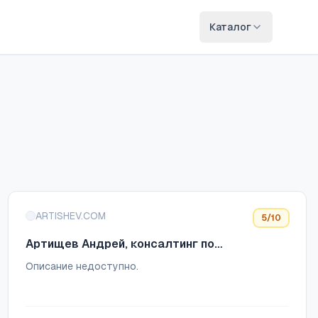
Каталог
ARTISHEV.COM
5
/10
Артищев Андрей, консалтинг по
масштабированию IT-проектов
Описание недоступно.