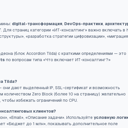
рмины:
digital-трансформация
,
DevOps-практики
,
архитекту
T
. Для страниц категории «ИТ-консалтинг» важно включать в
структуры», «разработка стратегии цифровизации», «миграция
рдеона (блок
Accordion
Tilda) с краткими определениями — это
ets
по вопросам типа «Что включает ИТ-консалтинг?»
а Tilda?
— они дают выделенный IP, SSL-сертификат и возможность
 количеством Zero Block (более 10 на страницу) желательно
, чтобы избежать ограничений по CPU.
консалтинговых клиентов?
фон», «Email», «Описание задачи». Используйте
условную логи
бирает «Бюджет до 1 млн», показывать дополнительное поле