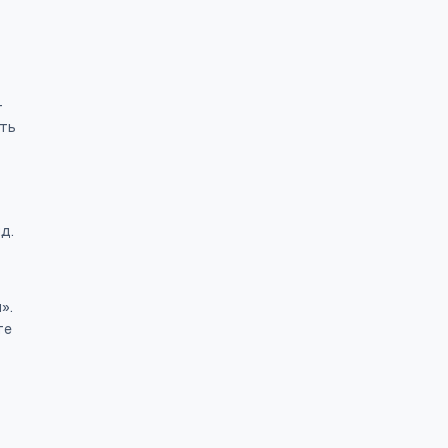
—
ть
д.
».
те