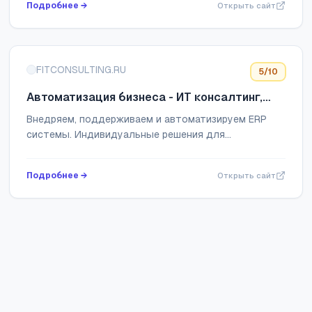
Подробнее →
Открыть сайт
FITCONSULTING.RU
5
/10
Автоматизация бизнеса - ИТ консалтинг,
технологии автоматизации процессов
Внедряем, поддерживаем и автоматизируем ERP
компании
системы. Индивидуальные решения для
оптимизации информационных систем вашего
бизнеса. Ознакомьтесь с нашими сервисами и
Подробнее →
Открыть сайт
программным обес...