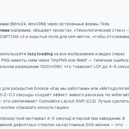
ми (Bitrix24, AmoCRM) через встроенные формы Tilda.
лями
(например, «Бюджет проекта», «Технологический стек») 
eCAPTCHA v3
и скрытые поля для utm-меток, чтобы отслежива
a используйте
lazy loading
на все изображения и видео (через
е PNG-макеты схем через TinyPNG или WebP — типичная ошибка
альном разрешении 1920×1080, что тормозит LCP до 4–5 секун
я
) для раскрытия блоков «Как мы работаем» или «Методология
0.2–0.3 секунды создаёт эффект живого рассказа. Но избегай
 — это увеличивает
Cumulative Layout Shift
(CLS). Лучше сделать
 кнопке «Заказать консультацию».
прокруткой (интервал 4–5 секунд) и паузой при наведении. В
с заменой дефолтных стрелок на кастомные SVG-иконки — это