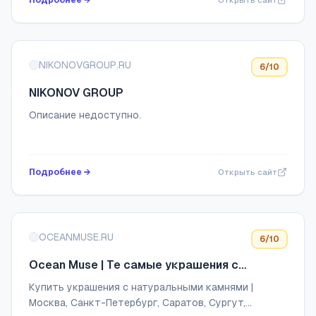
Подробнее →
Открыть сайт
NIKONOVGROUP.RU
6
/10
NIKONOV GROUP
Описание недоступно.
Подробнее →
Открыть сайт
OCEANMUSE.RU
6
/10
Ocean Muse | Те самые украшения с
острова Бали | Официальный интернет
Купить украшения с натуральными камнями |
магазин
Москва, Санкт-Петербург, Саратов, Сургут,