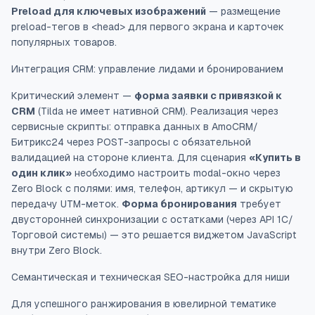
Preload для ключевых изображений
— размещение
preload-тегов в <head> для первого экрана и карточек
популярных товаров.
Интеграция CRM: управление лидами и бронированием
Критический элемент —
форма заявки с привязкой к
CRM
(Tilda не имеет нативной CRM). Реализация через
сервисные скрипты: отправка данных в AmoCRM/
Битрикс24 через POST-запросы с обязательной
валидацией на стороне клиента. Для сценария
«Купить в
один клик»
необходимо настроить modal-окно через
Zero Block с полями: имя, телефон, артикул — и скрытую
передачу UTM-меток.
Форма бронирования
требует
двусторонней синхронизации с остатками (через API 1С/
Торговой системы) — это решается виджетом JavaScript
внутри Zero Block.
Семантическая и техническая SEO-настройка для ниши
Для успешного ранжирования в ювелирной тематике