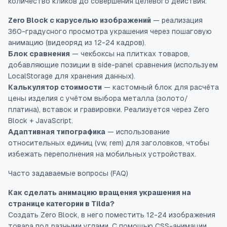
количество кликов до совершения целевого действия:
Zero Block с каруселью изображений
— реализация
360-градусного просмотра украшения через пошаговую
анимацию (видеоряд из 12-24 кадров).
Блок сравнения
— чекбоксы на плитках товаров,
добавляющие позиции в side-panel сравнения (используем
LocalStorage для хранения данных).
Калькулятор стоимости
— кастомный блок для расчёта
цены изделия с учётом выбора металла (золото/
платина), вставок и гравировки. Реализуется через Zero
Block + JavaScript.
Адаптивная типографика
— использование
относительных единиц (vw, rem) для заголовков, чтобы
избежать переполнения на мобильных устройствах.
Часто задаваемые вопросы (FAQ)
Как сделать анимацию вращения украшения на
странице категории в Tilda?
Создать Zero Block, в него поместить 12-24 изображения
товара под разными углами. С помощью CSS-анимации