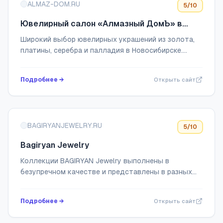
ALMAZ-DOM.RU
5
/10
Ювелирный салон «Алмазный ДомЪ» в
Новосибирске
Широкий выбор ювелирных украшений из золота,
платины, серебра и палладия в Новосибирске.
Подарочные карты, скидки молодоженам и
именинникам. Более 250 моделей обручальных и
Подробнее →
Открыть сайт
помолво...
BAGIRYANJEWELRY.RU
5
/10
Bagiryan Jewelry
Коллекции BAGIRYAN Jewelry выполнены в
безупречном качестве и представлены в разных
стилях: Модерн, Авангард, Хайтек, современная
Классика. Каждое украшение современно и
Подробнее →
Открыть сайт
уникально,...