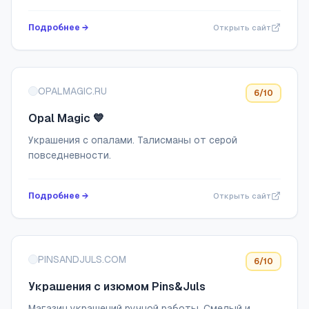
Краснодар, Нижний Новгород, Тюмень,
Екатеринбург, Евпатория, Ялта, Симферополь,
Подробнее →
Открыть сайт
Севастополь, Ял...
OPALMAGIC.RU
6
/10
Opal Magic 💙
Украшения с опалами. Талисманы от серой
повседневности.
Подробнее →
Открыть сайт
PINSANDJULS.COM
6
/10
Украшения с изюмом Pins&Juls
Магазин украшений ручной работы. Смелый и