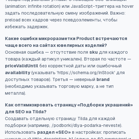
(animation: infinite rotation) или JavaScript-триггера на hover
задать последовательную смену изображений. Важно:
preload всех кадров через псевдоэлементы, чтобы
избежать задержек.
Какие ошибки микроразметки Product встречаются
чаще всего на сайтах ювелирных изделий?
Основная ошибка — отсутствие поля
sku
для каждого
товара (каждый артикул уникален). Вторая по частоте —
priceValidUntil
без корректной даты или ошибочный
availability
(указывать 'https://schema.org/InStock' для
доступных товаров). Третья — неверный
brand
(необходимо указывать торговую марку, а не тип
металла).
Как оптимизировать страницу «Подборки украшений»
для SEO на Tilda?
Создавать отдельную страницу Tilda для каждой
подборки (например, /podborki/dlya-podarka-neveste).
Использовать
раздел «SEO»
в настройках: прописать