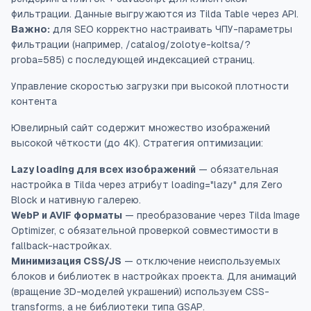
фильтрации. Данные выгружаются из Tilda Table через API.
Важно:
для SEO корректно настраивать ЧПУ-параметры
фильтрации (например, /catalog/zolotye-koltsa/?
proba=585) с последующей индексацией страниц.
Управление скоростью загрузки при высокой плотности
контента
Ювелирный сайт содержит множество изображений
высокой чёткости (до 4К). Стратегия оптимизации:
Lazy loading для всех изображений
— обязательная
настройка в Tilda через атрибут loading="lazy" для Zero
Block и нативную галерею.
WebP и AVIF форматы
— преобразование через Tilda Image
Optimizer, с обязательной проверкой совместимости в
fallback-настройках.
Минимизация CSS/JS
— отключение неиспользуемых
блоков и библиотек в настройках проекта. Для анимаций
(вращение 3D-моделей украшений) используем CSS-
transforms, а не библиотеки типа GSAP.