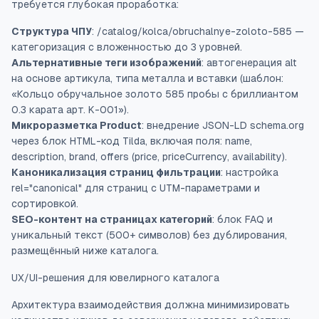
требуется глубокая проработка:
Структура ЧПУ
: /catalog/kolca/obruchalnye-zoloto-585 —
категоризация с вложенностью до 3 уровней.
Альтернативные теги изображений
: автогенерация alt
на основе артикула, типа металла и вставки (шаблон:
«Кольцо обручальное золото 585 пробы с бриллиантом
0.3 карата арт. K-001»).
Микроразметка Product
: внедрение JSON-LD schema.org
через блок HTML-код Tilda, включая поля: name,
description, brand, offers (price, priceCurrency, availability).
Каноникализация страниц фильтрации
: настройка
rel="canonical" для страниц с UTM-параметрами и
сортировкой.
SEO-контент на страницах категорий
: блок FAQ и
уникальный текст (500+ символов) без дублирования,
размещённый ниже каталога.
UX/UI-решения для ювелирного каталога
Архитектура взаимодействия должна минимизировать