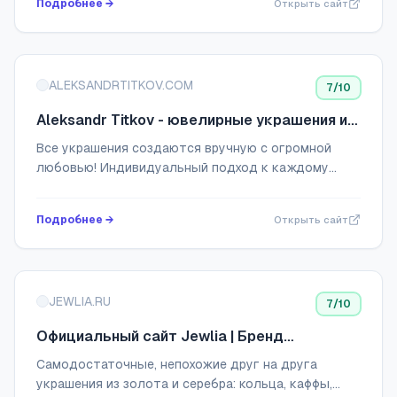
Подробнее →
Открыть сайт
ALEKSANDRTITKOV.COM
7
/10
Aleksandr Titkov - ювелирные украшения и
аксессуары
Все украшения создаются вручную с огромной
любовью! Индивидуальный подход к каждому
клиенту - еще одно преимущество, ценимое
нашими клиентами.
Подробнее →
Открыть сайт
JEWLIA.RU
7
/10
Официальный сайт Jewlia | Бренд
ювелирных изделий
Самодостаточные, непохожие друг на друга
украшения из золота и серебра: кольца, каффы,