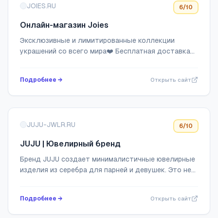
JOIES.RU
6
/10
Онлайн-магазин Joies
Эксклюзивные и лимитированные коллекции
украшений со всего мира❤️ Бесплатная доставка
от 20 000 р.
Подробнее →
Открыть сайт
JUJU-JWLR.RU
6
/10
JUJU | Ювелирный бренд
Бренд JUJU создает минималистичные ювелирные
изделия из серебра для парней и девушек. Это не
просто украшения, а блестящие источники силы.
Стань обладателем JUJU: надели его своей ...
Подробнее →
Открыть сайт