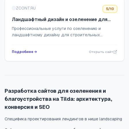
ZCONT.RU
5
/10
Ландшафтный дизайн и озеленение для
крупных объектов и жилых комплексов |
Профессиональные услуги по озеленению и
Зеленый Континент
ландшафтному дизайну для строительных
компаний и частных домов. Комплексное
обслуживание, качественные растения, гарантии
Подробнее →
Открыть сайт
приживаемости. Про...
Разработка сайтов для озеленения и
благоустройства на Tilda: архитектура,
конверсия и SEO
Специфика проектирования лендингов в нише landscaping