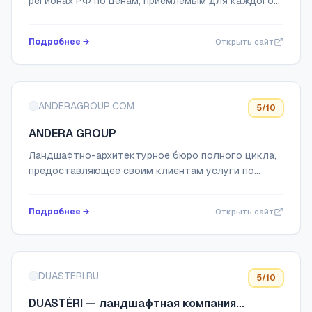
регионах РФ по ценам, приемлемым для каждого
клиента. Разработаем оригинальные решения для
ТЦ, дома, офиса, фитнес-центра
Подробнее →
Открыть сайт
ANDERAGROUP.COM
5
/10
ANDERA GROUP
Ландшафтно-архитектурное бюро полного цикла,
предоставляющее своим клиентам услуги по
благоустройству территорий высочайшего
уровня.
Подробнее →
Открыть сайт
DUASTERI.RU
5
/10
DUASTÉRI — ландшафтная компания