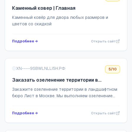
Каменный ковер | Главная
Каменный ковёр для двора любых размеров и
цветов со скидкой
Подробнее →
Открыть сайт
XN----9SBWLNLLI5H.РФ
5
/10
Заказать озеленение территории в
ландшафтном бюро Лист в Москве
Закажите озеленение территории в ландшафтном
бюро Лист в Москве. Мы выполняем озеленение
территории, озеленение благоустройство
территории Москвы, озеленение территории
Подробнее →
Открыть сайт
организаций...