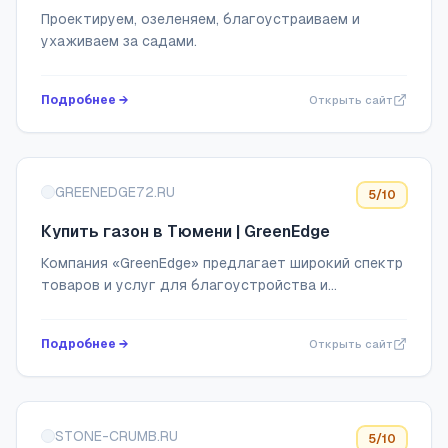
полного цикла из Санкт-Петербурга.
Проектируем, озеленяем, благоустраиваем и
ухаживаем за садами.
Подробнее →
Открыть сайт
GREENEDGE72.RU
5
/10
Купить газон в Тюмени | GreenEdge
Компания «GreenEdge» предлагает широкий спектр
товаров и услуг для благоустройства и
озеленения частных и общественных пространств
по выгодной цене. Доставка, наличный и
Подробнее →
Открыть сайт
безналичны...
STONE-CRUMB.RU
5
/10