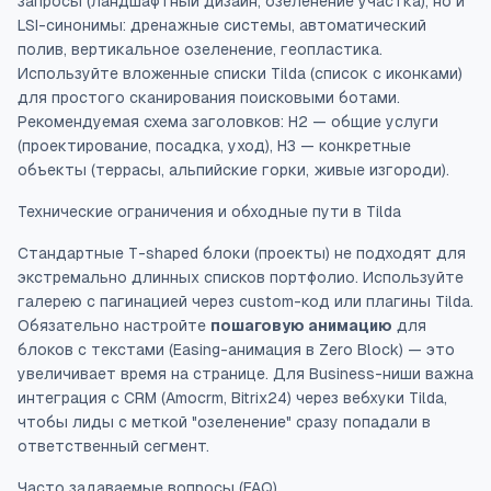
запросы (ландшафтный дизайн, озеленение участка), но и
LSI-синонимы: дренажные системы, автоматический
полив, вертикальное озеленение, геопластика.
Используйте вложенные списки Tilda (список с иконками)
для простого сканирования поисковыми ботами.
Рекомендуемая схема заголовков: H2 — общие услуги
(проектирование, посадка, уход), H3 — конкретные
объекты (террасы, альпийские горки, живые изгороди).
Технические ограничения и обходные пути в Tilda
Стандартные T-shaped блоки (проекты) не подходят для
экстремально длинных списков портфолио. Используйте
галерею с пагинацией через custom-код или плагины Tilda.
Обязательно настройте
пошаговую анимацию
для
блоков с текстами (Easing-анимация в Zero Block) — это
увеличивает время на странице. Для Business-ниши важна
интеграция с CRM (Amocrm, Bitrix24) через вебхуки Tilda,
чтобы лиды с меткой "озеленение" сразу попадали в
ответственный сегмент.
Часто задаваемые вопросы (FAQ)