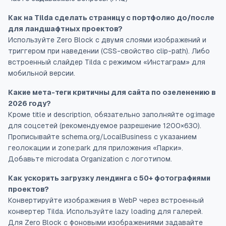
Как на Tilda сделать страницу с портфолио до/после
для ландшафтных проектов?
Используйте Zero Block с двумя слоями изображений и
триггером при наведении (CSS-свойство clip-path). Либо
встроенный слайдер Tilda с режимом «Инстаграм» для
мобильной версии.
Какие мета-теги критичны для сайта по озеленению в
2026 году?
Кроме title и description, обязательно заполняйте og:image
для соцсетей (рекомендуемое разрешение 1200×630).
Прописывайте schema.org/LocalBusiness с указанием
геолокации и zone:park для приложения «Парки».
Добавьте microdata Organization с логотипом.
Как ускорить загрузку лендинга с 50+ фотографиями
проектов?
Конвертируйте изображения в WebP через встроенный
конвертер Tilda. Используйте lazy loading для галерей.
Для Zero Block с фоновыми изображениями задавайте