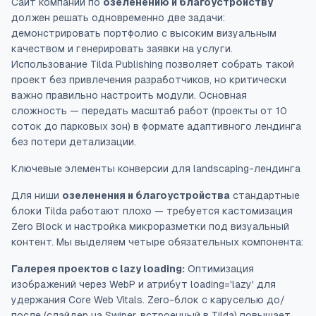
Сайт компании по
озеленению и благоустройству
должен решать одновременно две задачи:
демонстрировать портфолио с высоким визуальным
качеством и генерировать заявки на услуги.
Использование Tilda Publishing позволяет собрать такой
проект без привлечения разработчиков, но критически
важно правильно настроить модули. Основная
сложность — передать масштаб работ (проекты от 10
соток до парковых зон) в формате адаптивного лендинга
без потери детализации.
Ключевые элементы конверсии для landscaping-лендинга
Для ниши
озеленения и благоустройства
стандартные
блоки Tilda работают плохо — требуется кастомизация
Zero Block и настройка микроразметки под визуальный
контент. Мы выделяем четыре обязательных компонента:
Галерея проектов с lazy loading:
Оптимизация
изображений через WebP и атрибут loading='lazy' для
удержания Core Web Vitals. Zero-блок с каруселью до/
после (слайдер на Swiper, встроенный в Tilda) повышает