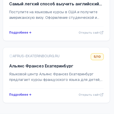
Самый легкий способ выучить английский
язык в США
Поступите на языковые курсы в США и получите
американскую визу. Оформление студенческой и
туристической виз. Консультации, подбор учебных
заведений и полное сопровождение.
Подробнее →
Открыть сайт
AFRUS-EKATERINBOURG.RU
5
/10
Альянс Франсез Екатеринбург
Языковой центр Альянс Франсез Екатеринбург
предлагает курсы французского языка для детей,
студентов и взрослых по самым выгодным ценам в
Екатеринбурге. Квалифицированные преподават...
Подробнее →
Открыть сайт