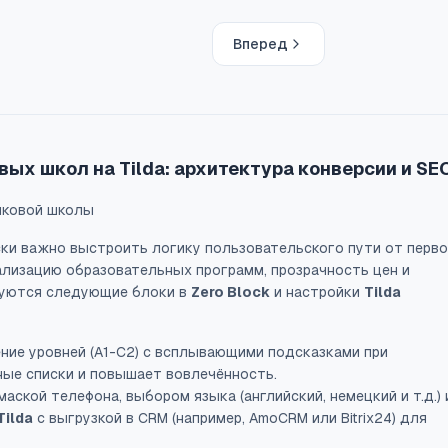
Вперед
ых школ на Tilda: архитектура конверсии и SE
ыковой школы
ески важно выстроить логику пользовательского пути от перв
уализацию образовательных программ, прозрачность цен и
зуются следующие блоки в
Zero Block
и настройки
Tilda
ие уровней (A1-C2) с всплывающими подсказками при
чные списки и повышает вовлечённость.
аской телефона, выбором языка (английский, немецкий и т.д.) 
ilda
с выгрузкой в CRM (например, AmoCRM или Bitrix24) для