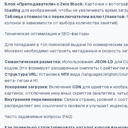
Блок «Преподаватели» с Zero Block:
Карточки с фотограф
loading
для изображений, чтобы не увеличивать время загру
Таблица стоимости с переключателем валют/пакетов:
Р
колонок в зависимости от выбора количества занятий).
Техническая оптимизация и SEO-факторы
Для попадания в топ поисковой выдачи по коммерческим за
Москве») необходимо настроить метаданные и скорость загру
Семантическая разметка:
Использование
JSON-LD
для Cou
кодом. Это формирует расширенные сниппеты с рейтингом и
Структура URL:
Установка
ЧПУ
вида /languages/english/co
мета-тегом и H1.
Ускорение загрузки:
Включение
CDN
для шрифтов и изобра
картинок, отключение ненужных скриптов (аналитика, чаты)
Внутренняя перелинковка:
Связка страниц уровней с соо
распределяет вес ссылочного профиля и улучшает индекса
Часто задаваемые вопросы (FAQ)
Как правильно структурировать каталог курсов языково