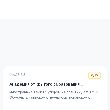
AOE.SU
6
/10
Академия открытого образования.
Языковая школа в Абакане
Иностранные языки с упором на практику от 375 ₽.
Обучаем английскому, немецкому, испанскому,
французскому и китайскому. Записывайтесь на
пробное занятие.