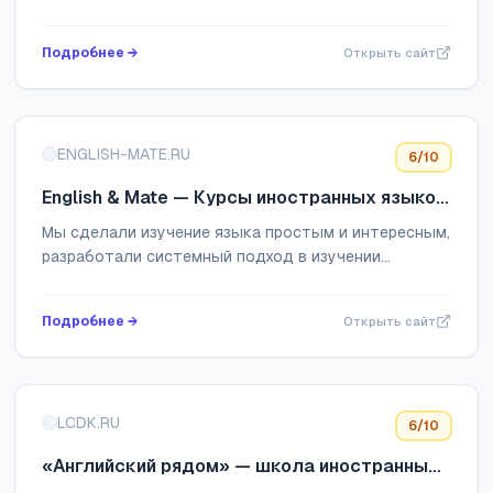
занятия английским по нестандартной программе.
Мы не говорим по-русски, а погружаем вас в ...
Подробнее →
Открыть сайт
ENGLISH-MATE.RU
6
/10
English & Mate — Курсы иностранных языков
с простым подходом к обучению и
Мы сделали изучение языка простым и интересным,
собственным community
разработали системный подход в изучении
иностранных языков. Наша система обучения
поможет Вам разрушить языковой барьер и
Подробнее →
Открыть сайт
заговорить...
LCDK.RU
6
/10
«Английский рядом» — школа иностранных
языков для детей и взрослых.