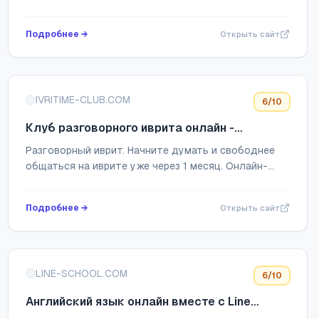
по 11 класс. Корпоративный английский. Уроки
английского языка онлайн и оффлайн.
Подробнее →
Открыть сайт
IVRITIME-CLUB.COM
6
/10
Клуб разговорного иврита онлайн -
БалиИврит
Разговорный иврит. Начните думать и свободнее
общаться на иврите уже через 1 месяц. Онлайн-
школа разговорного иврита. Пробное занятие с
учителем.
Подробнее →
Открыть сайт
LINE-SCHOOL.COM
6
/10
Английский язык онлайн вместе с Line
School