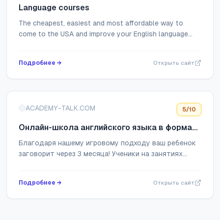
Language courses
The cheapest, easiest and most affordable way to
come to the USA and improve your English language
skills
Подробнее →
Открыть сайт
ACADEMY-TALK.COM
5
/10
Онлайн-школа английского языка в формате
Роблокс
Благодаря нашему игровому подходу ваш ребенок
заговорит через 3 месяца! Ученики на занятиях
ходят в кафе, супермаркеты и даже путешествуют
по всему миру! Запишитесь на первый беспл...
Подробнее →
Открыть сайт