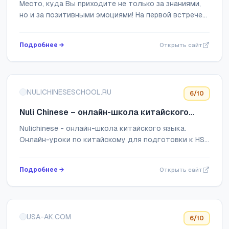
Место, куда Вы приходите не только за знаниями,
но и за позитивными эмоциями! На первой встрече
вас ждут уютная атмосфера, чашечка чая, приятная
беседа на любом преподаваемом языке...
Подробнее →
Открыть сайт
NULICHINESESCHOOL.RU
6
/10
Nuli Chinese – онлайн-школа китайского
языка
Nulichinese - онлайн-школа китайского языка.
Онлайн-уроки по китайскому для подготовки к HSK
или поездке в Китай. Индивидуальные и групповые
онлайн-занятия по китайскому языку
Подробнее →
Открыть сайт
USA-AK.COM
6
/10