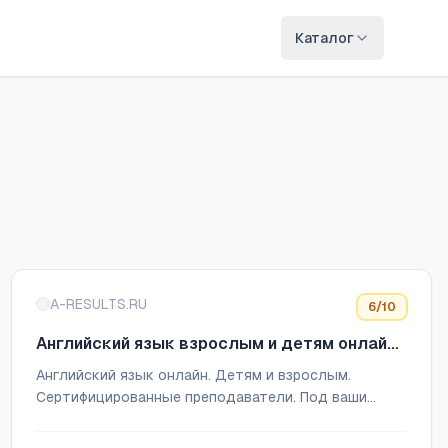
Каталог
A-RESULTS.RU
6
/10
Английский язык взрослым и детям онлайн
с A-Results
Английский язык онлайн. Детям и взрослым.
Сертифицированные преподаватели. Под ваши
цели. В группах и индивидуально. Запишись на
пробный урок!