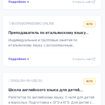
Подробнее →
Открыть сайт
BUONGIORNISSIMO.ONLINE
6
/10
Преподаватель по итальянскому языку
Дмитрий Максименко
Индивидуальные и групповые занятия по
итальянскому языку с русскоязычным
преподавателем. Онлайн и оффлайн в Санкт-
Петербурге.
Подробнее →
Открыть сайт
ENGLISH-IN-USE.SU
6
/10
Школа английского языка для детей,
школьников и взрослых «English in Use» в г.
Репетитор по английскому языку. С нуля для детей
Смоленск
и взрослых. Подготовка к ОГЭ и ЕГЭ. Для детей с 1