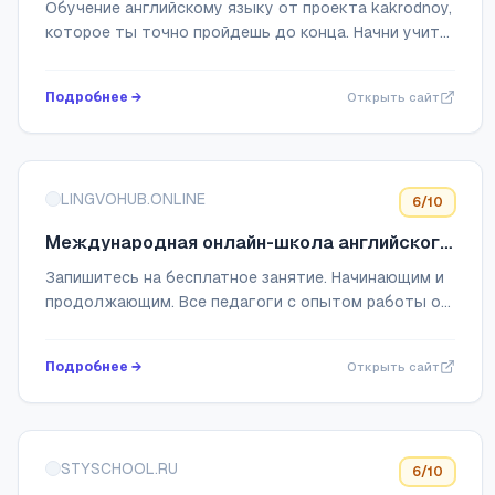
Обучение английскому языку от проекта kakrodnoy,
которое ты точно пройдешь до конца. Начни учить
английский язык дистанционно. Индивидуальные
занятия с преподавателем. Весело, поня...
Подробнее →
Открыть сайт
LINGVOHUB.ONLINE
6
/10
Международная онлайн-школа английского
языка Lingvo Hub
Запишитесь на бесплатное занятие. Начинающим и
продолжающим. Все педагоги с опытом работы от
6 лет и уровнем английского C1. Для комфортного
изучения языка индивидуально подбираем ...
Подробнее →
Открыть сайт
STYSCHOOL.RU
6
/10