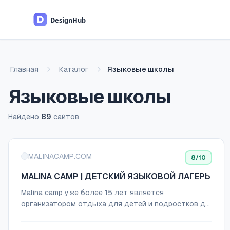
Перейти к основному содержимому
Главная
Каталог
Языковые школы
Языковые школы
Найдено
89
сайтов
Список сайтов
MALINACAMP.COM
8
/10
MALINA CAMP | ДЕТСКИЙ ЯЗЫКОВОЙ ЛАГЕРЬ
Malina camp уже более 15 лет является
организатором отдыха для детей и подростков до
17 лет, а так же их родителей! Английский с
носителями + лучшие аниматоры Москвы и СПб!