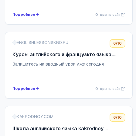
Перевод деловой документации.
Подробнее →
Открыть сайт
ENGLISHLESSONSKRD.RU
6
/10
Курсы английского и французкго языка.
Баркар Ирина Игоревна - преподаватель
Запишитесь на вводный урок уже сегодня
английского и французского языков.
Подробнее →
Открыть сайт
KAKRODNOY.COM
6
/10
Школа английского языка kakrodnoy.
Обучение английскому языку онлайн