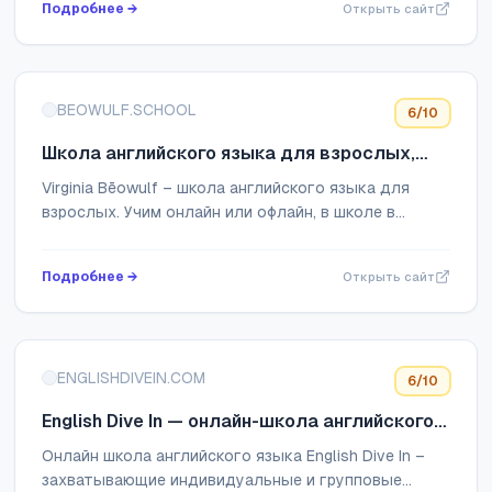
Подробнее →
Открыть сайт
BEOWULF.SCHOOL
6
/10
Школа английского языка для взрослых,
офлайн и онлайн | Virginia Bēowulf
Virginia Bēowulf – школа английского языка для
взрослых. Учим онлайн или офлайн, в школе в
Москве. Бесплатно проверьте свой английский у
лингвиста на пробном уроке: подсветим плюсы...
Подробнее →
Открыть сайт
ENGLISHDIVEIN.COM
6
/10
English Dive In — онлайн-школа английского
языка
Онлайн школа английского языка English Dive In –
захватывающие индивидуальные и групповые