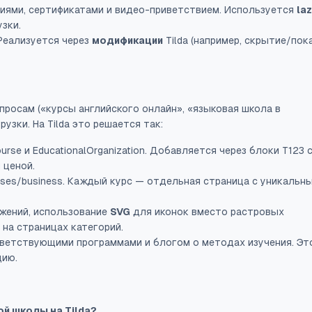
иями, сертификатами и видео-приветствием. Используется
la
зки.
еализуется через
модификации
Tilda (например, скрытие/пок
просам («курсы английского онлайн», «языковая школа в
зки. На Tilda это решается так:
rse и EducationalOrganization. Добавляется через блоки T123 
 ценой.
urses/business. Каждый курс — отдельная страница с уникальн
жений, использование
SVG
для иконок вместо растровых
 на страницах категорий.
тветствующими программами и блогом о методах изучения. Эт
цию.
й школы на Tilda?