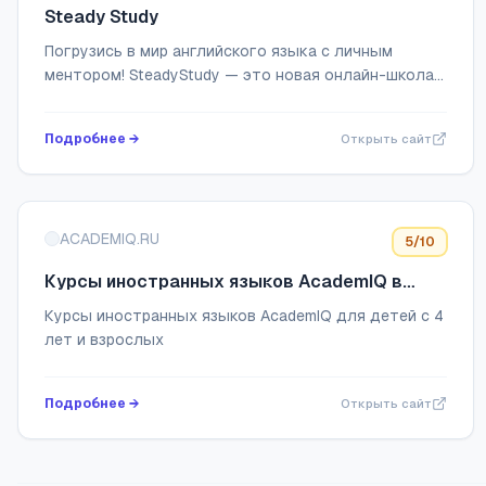
Steady Study
Погрузись в мир английского языка с личным
ментором! SteadyStudy — это новая онлайн-школа
по английскому языку, специализирующаяся на
персонализации обучения. Мы разрабатываем
Подробнее →
Открыть сайт
мате...
ACADEMIQ.RU
5
/10
Курсы иностранных языков AcademIQ в
Омске
Курсы иностранных языков AcademIQ для детей с 4
лет и взрослых
Подробнее →
Открыть сайт