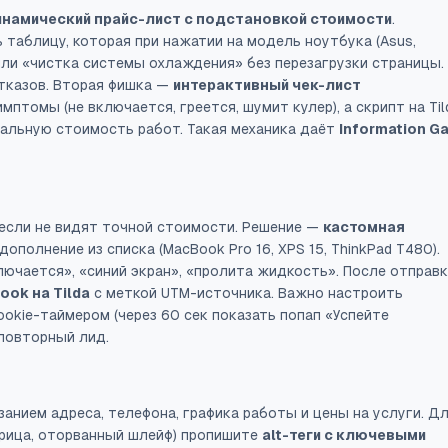
инамический прайс-лист с подстановкой стоимости
.
таблицу, которая при нажатии на модель ноутбука (Asus,
или «чистка системы охлаждения» без перезагрузки страницы.
тказов. Вторая фишка —
интерактивный чек-лист
мптомы (не включается, греется, шумит кулер), а скрипт на Til
альную стоимость работ. Такая механика даёт
Information Ga
 если не видят точной стоимости. Решение —
кастомная
полнение из списка (MacBook Pro 16, XPS 15, ThinkPad T480).
лючается», «синий экран», «пролита жидкость». После отправ
ook на Tilda
с меткой UTM-источника. Важно настроить
ookie-таймером (через 60 сек показать попап «Успейте
 повторный лид.
занием адреса, телефона, графика работы и цены на услуги. Д
трица, оторванный шлейф) пропишите
alt-теги с ключевыми