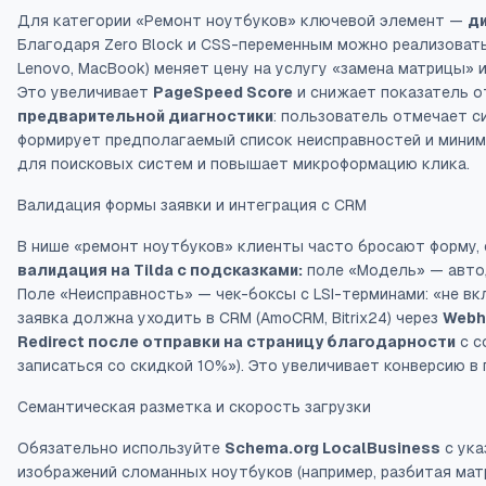
Для категории «Ремонт ноутбуков» ключевой элемент —
д
Благодаря Zero Block и CSS-переменным можно реализовать 
Lenovo, MacBook) меняет цену на услугу «замена матрицы» 
Это увеличивает
PageSpeed Score
и снижает показатель о
предварительной диагностики
: пользователь отмечает си
формирует предполагаемый список неисправностей и миним
для поисковых систем и повышает микроформацию клика.
Валидация формы заявки и интеграция с CRM
В нише «ремонт ноутбуков» клиенты часто бросают форму,
валидация на Tilda с подсказками:
поле «Модель» — автодо
Поле «Неисправность» — чек-боксы с LSI-терминами: «не вк
заявка должна уходить в CRM (AmoCRM, Bitrix24) через
Webh
Redirect после отправки на страницу благодарности
с c
записаться со скидкой 10%»). Это увеличивает конверсию в
Семантическая разметка и скорость загрузки
Обязательно используйте
Schema.org LocalBusiness
с ука
изображений сломанных ноутбуков (например, разбитая ма