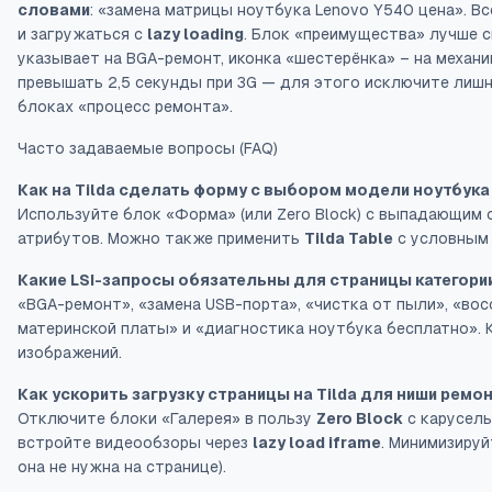
словами
: «замена матрицы ноутбука Lenovo Y540 цена». 
и загружаться с
lazy loading
. Блок «преимущества» лучше 
указывает на BGA-ремонт, иконка «шестерёнка» – на механи
превышать 2,5 секунды при 3G — для этого исключите лиш
блоках «процесс ремонта».
Часто задаваемые вопросы (FAQ)
Как на Tilda сделать форму с выбором модели ноутбук
Используйте блок «Форма» (или Zero Block) с выпадающим с
атрибутов. Можно также применить
Tilda Table
с условным
Какие LSI-запросы обязательны для страницы категории
«BGA-ремонт», «замена USB-порта», «чистка от пыли», «во
материнской платы» и «диагностика ноутбука бесплатно». 
изображений.
Как ускорить загрузку страницы на Tilda для ниши ремо
Отключите блоки «Галерея» в пользу
Zero Block
с карусель
встройте видеообзоры через
lazy load iframe
. Минимизируй
она не нужна на странице).