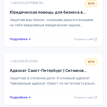
ADVOCATPRIME.RU
6
/10
Юридическая помощь для бизнеса в
Москве | Адвокатское бюро Прайм
Защитим ваш бизнес, сохраним деньги и возьмем
на себя ежедневные юридические задачи.
Контакты: +7 (495) 629-50-60 ;
info@advocatprime.ru
Подробнее →
Открыть сайт
ADVOKAT23.RU
6
/10
Адвокат Санкт-Петербург | Ситников
Андрей Иванович
Защитник в сложном деле. Уголовный адвокат.
Таможенный адвокат. Юрист по интеллектуальной
собственности. Гонорар адвоката. Стоимость
услуг.
Подробнее →
Открыть сайт