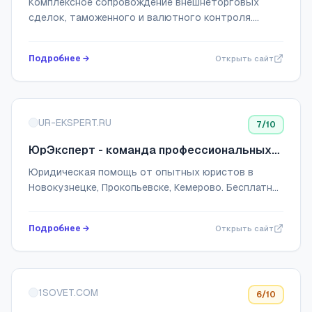
Комплексное сопровождение внешнеторговых
сделок, таможенного и валютного контроля.
Аудит контрактов, решение споров с
нерезидентами и контрагентами. Обеспечиваем
Подробнее →
Открыть сайт
безопасность ваших...
UR-EKSPERT.RU
7
/10
ЮрЭксперт - команда професcиональных
юристов Кузбасса
Юридическая помощь от опытных юристов в
Новокузнецке, Прокопьевске, Кемерово. Бесплатная
консультация! Гарантия результата прописана в
договоре!
Подробнее →
Открыть сайт
1SOVET.COM
6
/10