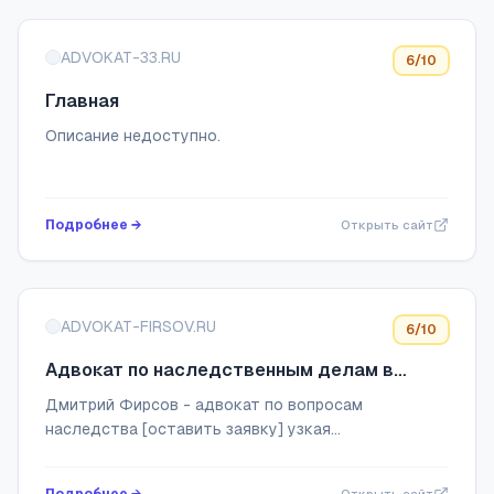
ADVOKAT-33.RU
6
/10
Главная
Описание недоступно.
Подробнее →
Открыть сайт
ADVOKAT-FIRSOV.RU
6
/10
Адвокат по наследственным делам в
Москве - Дмитрий Фирсов
Дмитрий Фирсов - адвокат по вопросам
наследства [оставить заявку] узкая
специализация, 17 лет опыта ☛ высочайшее
качество юридической помощи ☛. Тел.: +7 (916)