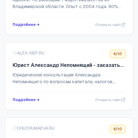
Владимирской области. Опыт с 2004 года. 90%
дел по разделу имущества решено мировым.
Работаю по договору с гарантией. Консультация
Подробнее →
Открыть сайт
бесплатн...
ALEX-NEP.RU
6
/10
Юрист Александр Непомнящий - заказать
консультацию на сайте
Юридические консультации Александра
Непомнящего по вопросам капитала, налогов,
решение миграционных вопросов, личный
комплаенс и др.
Подробнее →
Открыть сайт
CHUCHUMAEVA.RU
6
/10