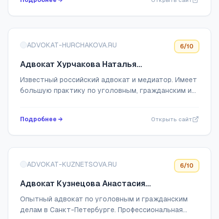
Подробнее →
Открыть сайт
379-94-69.
ADVOKAT-HURCHAKOVA.RU
6
/10
Адвокат Хурчакова Наталья
Александровна
Известный российский адвокат и медиатор. Имеет
большую практику по уголовным, гражданским и
арбитражным делам - более 12 лет! Особое
внимание уделяет семейным спорам, расторжению
Подробнее →
Открыть сайт
б...
ADVOKAT-KUZNETSOVA.RU
6
/10
Адвокат Кузнецова Анастасия
Владимировна - Юридические услуги в СПб
Опытный адвокат по уголовным и гражданским
делам в Санкт-Петербурге. Профессиональная