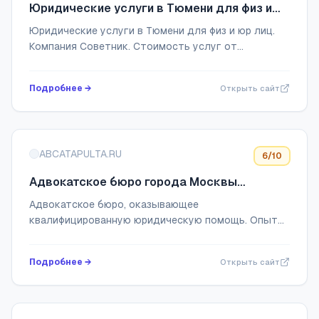
Юридические услуги в Тюмени для физ и
юр лиц - Юридическая компания Советник
Юридические услуги в Тюмени для физ и юр лиц.
Компания Советник. Стоимость услуг от
сложности дела. Цена индивидуальна. Возможна
поэтапная оплата или приобретение услуг в
Подробнее →
Открыть сайт
рассрочку...
ABCATAPULTA.RU
6
/10
Адвокатское бюро города Москвы
Катапульта
Адвокатское бюро, оказывающее
квалифицированную юридическую помощь. Опыт
сотрудников бюро позволяет решать широкий
спектр задач по обеспечению защиты прав
Подробнее →
Открыть сайт
бизнеса в различных спора...