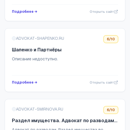
юридическая помощь. Решение споров, защита
прав и комплексное сопровождение дел.
Подробнее →
Открыть сайт
Юридическая к...
ADVOKAT-SHAPENKO.RU
6
/10
Шапенко и Партнёры
Описание недоступно.
Подробнее →
Открыть сайт
ADVOKAT-SMIRNOVA.RU
6
/10
Раздел имущества. Адвокат по разводам с
опытом 20 лет - Мария Смирнова
Адвокат по разводам. Раздел имущества во