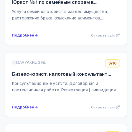
Юрист № 1 по семейным спорам в
Хабаровске и на Дальнем Востоке
Услуги семейного юриста: раздел имущества,
расторжение брака, взыскание алиментов,
разрешение споров о детях. Банкротство юрлиц и
физлиц. Арбитражные споры
Подробнее →
Открыть сайт
DARYAKRUG.RU
6
/10
Бизнес-юрист, налоговый консультант
Дарья Круглова
Консультационные услуги. Договорная и
претензионная работа. Регистрация | ликвидация
бизнеса. Налоги | Банки | Бухучет. Абонентское
сопровождение. Судебное представительство.
Подробнее →
Открыть сайт