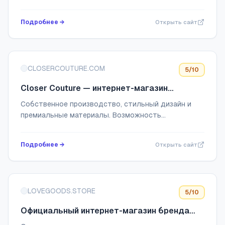
заказе от 4500 Р!
Подробнее →
Открыть сайт
CLOSERCOUTURE.COM
5
/10
Closer Couture — интернет-магазин
кутюрного нижнего белья
Собственное производство, стильный дизайн и
премиальные материалы. Возможность
индивидуального пошива. 2 бутика в Москве.
Скидка -10% на первый заказ.
Подробнее →
Открыть сайт
LOVEGOODS.STORE
5
/10
Официальный интернет-магазин бренда
LVG