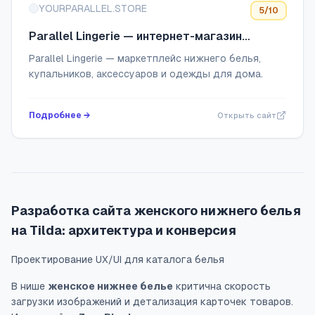
YOURPARALLEL.STORE
5
/10
Parallel Lingerie — интернет-магазин
нижнего белья и одежды для домаPayment
Parallel Lingerie — маркетплейс нижнего белья,
Details Modal
купальников, аксессуаров и одежды для дома.
Подробнее →
Открыть сайт
Разработка сайта женского нижнего белья
на Tilda: архитектура и конверсия
Проектирование UX/UI для каталога белья
В нише
женское нижнее белье
критична скорость
загрузки изображений и детализация карточек товаров.