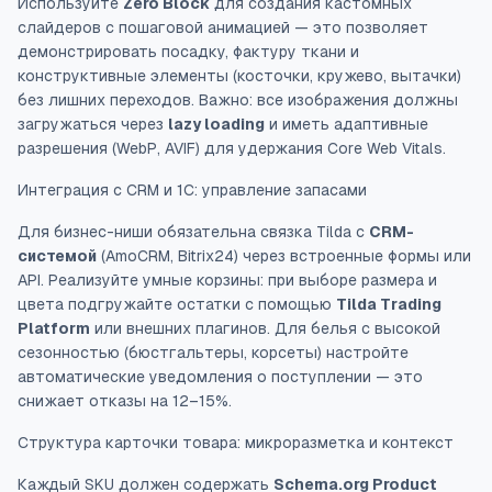
Используйте
Zero Block
для создания кастомных
слайдеров с пошаговой анимацией — это позволяет
демонстрировать посадку, фактуру ткани и
конструктивные элементы (косточки, кружево, вытачки)
без лишних переходов. Важно: все изображения должны
загружаться через
lazy loading
и иметь адаптивные
разрешения (WebP, AVIF) для удержания Core Web Vitals.
Интеграция с CRM и 1С: управление запасами
Для бизнес-ниши обязательна связка Tilda с
CRM-
системой
(AmoCRM, Bitrix24) через встроенные формы или
API. Реализуйте умные корзины: при выборе размера и
цвета подгружайте остатки с помощью
Tilda Trading
Platform
или внешних плагинов. Для белья с высокой
сезонностью (бюстгальтеры, корсеты) настройте
автоматические уведомления о поступлении — это
снижает отказы на 12–15%.
Структура карточки товара: микроразметка и контекст
Каждый SKU должен содержать
Schema.org Product