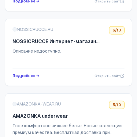
Подробнее →
Открыть сайт
NOSSICRUCCE.RU
6
/10
NOSSICRUCCE Интернет-магазин
российского бренда нижнего белья и
Описание недоступно.
аксессуаров
Подробнее →
Открыть сайт
AMAZONKA-WEAR.RU
5
/10
AMAZONKA underwear
Твое комфортное нижнее белье. Новые коллекции
премиум качества. Бесплатная доставка при