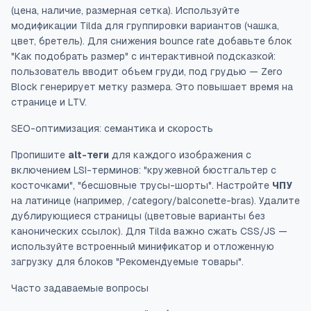
(цена, наличие, размерная сетка). Используйте
модификации Tilda для группировки вариантов (чашка,
цвет, бретель). Для снижения bounce rate добавьте блок
"Как подобрать размер" с интерактивной подсказкой:
пользователь вводит объем груди, под грудью — Zero
Block генерирует метку размера. Это повышает время на
странице и LTV.
SEO-оптимизация: семантика и скорость
Пропишите
alt-теги
для каждого изображения с
включением LSI-терминов: "кружевной бюстгальтер с
косточками", "бесшовные трусы-шорты". Настройте
ЧПУ
на латинице (например, /category/balconette-bras). Удалите
дублирующиеся страницы (цветовые варианты без
канонических ссылок). Для Tilda важно сжать CSS/JS —
используйте встроенный минификатор и отложенную
загрузку для блоков "Рекомендуемые товары".
Часто задаваемые вопросы