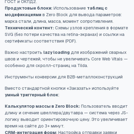
ГОСТ и ОКПД2.
Продуктовые блоки:
Использование
таблиц с
модификациями
в Zero Block для вывода параметров:
марка стали, длина, масса, момент сопротивления.
Технический контент:
Схемы узлов крепления в формате
SVG (без потери качества на retina-экранах) и ссылки на
сертификаты соответствия (PDF).
Важно настроить
lazy loading
для изображений сварных
швов и чертежей, чтобы не увеличивать Core Web Vitals —
особенно для скролл-страниц на Tilda.
Инструменты конверсии для B2B-металлоконструкций
Вместо стандартной кнопки «Заказать» используйте
умный триггерный блок
:
Калькулятор массы в Zero Block:
Пользователь вводит
длину и сечение швеллера/двутавра — система через JS-
логику выводит ориентировочную цену. Это увеличивает
время на сайте до 3+ минут.
CRM-интеграция форм:
Настройка отправки заявки