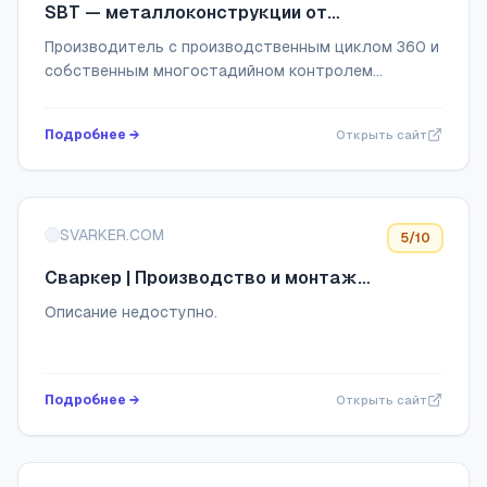
SBT — металлоконструкции от
производителя г. Вологда
Производитель с производственным циклом 360 и
собственным многостадийном контролем
качества. Тел.:+7 (993) 280-14-91, mail: manager-
SBT35@yandex.ru
Подробнее →
Открыть сайт
SVARKER.COM
5
/10
Сваркер | Производство и монтаж
металлоконструкций любой сложности!
Описание недоступно.
Подробнее →
Открыть сайт