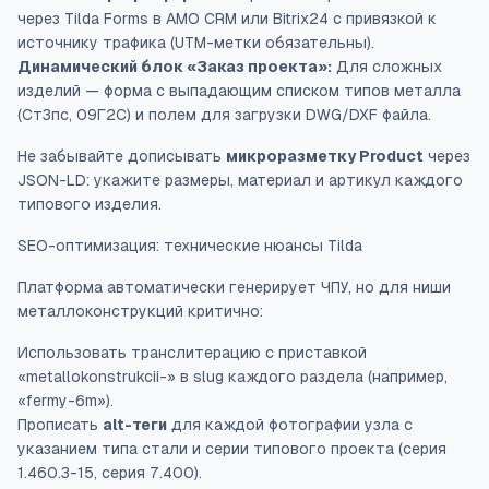
через Tilda Forms в AMO CRM или Bitrix24 с привязкой к
источнику трафика (UTM-метки обязательны).
Динамический блок «Заказ проекта»:
Для сложных
изделий — форма с выпадающим списком типов металла
(Ст3пс, 09Г2С) и полем для загрузки DWG/DXF файла.
Не забывайте дописывать
микроразметку Product
через
JSON-LD: укажите размеры, материал и артикул каждого
типового изделия.
SEO-оптимизация: технические нюансы Tilda
Платформа автоматически генерирует ЧПУ, но для ниши
металлоконструкций критично:
Использовать транслитерацию с приставкой
«metallokonstrukcii-» в slug каждого раздела (например,
«fermy-6m»).
Прописать
alt-теги
для каждой фотографии узла с
указанием типа стали и серии типового проекта (серия
1.460.3-15, серия 7.400).