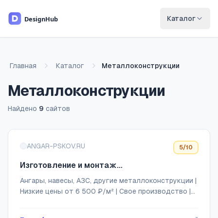
Перейти к основному содержимому
Каталог
Главная
Каталог
Металлоконструкции
Металлоконструкции
Найдено
9
сайтов
Список сайтов
ANGAR-PSKOV.RU
5
/10
Изготовление и монтаж
металлоконструкций любой сложности
Ангары, навесы, АЗС, другие металлоконструкции |
под заказ
Низкие цены от 6 500 ₽/м² | Свое производство |
Проектирование, доставка и монтаж