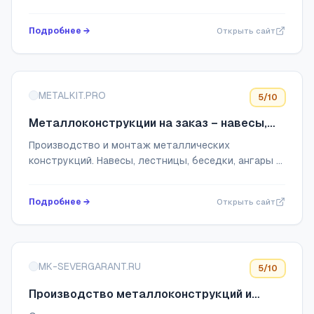
укрытий «под ключ» по всей России
Подробнее →
Открыть сайт
METALKIT.PRO
5
/10
Металлоконструкции на заказ – навесы,
лестницы, беседки, ангары
Производство и монтаж металлических
конструкций. Навесы, лестницы, беседки, ангары –
быстрое изготовление и установка. Гарантия 2
года!
Подробнее →
Открыть сайт
MK-SEVERGARANT.RU
5
/10
Производство металлоконструкций и
металлоизделий - Север Гарант