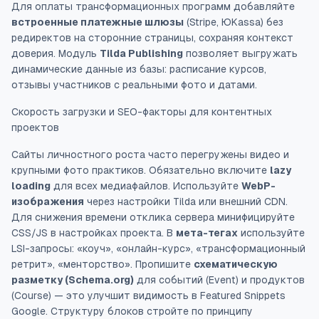
Для оплаты трансформационных программ добавляйте
встроенные платежные шлюзы
(Stripe, ЮKassa) без
редиректов на сторонние страницы, сохраняя контекст
доверия. Модуль
Tilda Publishing
позволяет выгружать
динамические данные из базы: расписание курсов,
отзывы участников с реальными фото и датами.
Скорость загрузки и SEO-факторы для контентных
проектов
Сайты личностного роста часто перегружены видео и
крупными фото практиков. Обязательно включите
lazy
loading
для всех медиафайлов. Используйте
WebP-
изображения
через настройки Tilda или внешний CDN.
Для снижения времени отклика сервера минифицируйте
CSS/JS в настройках проекта. В
мета-тегах
используйте
LSI-запросы: «коуч», «онлайн-курс», «трансформационный
ретрит», «менторство». Пропишите
схематическую
разметку (Schema.org)
для событий (Event) и продуктов
(Course) — это улучшит видимость в Featured Snippets
Google. Структуру блоков стройте по принципу