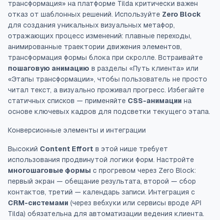
трансформация» на платформе Tilda критически важен
отказ от шаблонных решений. Используйте
Zero Block
для создания уникальных визуальных метафор,
отражающих процесс изменений: плавные переходы,
анимированные траектории движения элементов,
трансформация формы блока при скролле. Встраивайте
пошаговую анимацию
в разделы «Путь клиента» или
«Этапы трансформации», чтобы пользователь не просто
читал текст, а визуально проживал прогресс. Избегайте
статичных списков — применяйте
CSS-анимации
на
основе ключевых кадров для подсветки текущего этапа.
Конверсионные элементы и интеграции
Высокий
Content Effort
в этой нише требует
использования продвинутой логики форм. Настройте
многошаговые формы
с прогревом через Zero Block:
первый экран — обещание результата, второй — сбор
контактов, третий — календарь записи. Интеграция с
CRM-системами
(через вебхуки или сервисы вроде API
Tilda) обязательна для автоматизации ведения клиента.