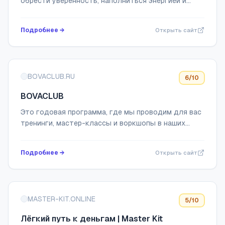
обрести уверенность, наполниться энергией и
создать жизнь мечты через систему проверенных
практик и медитаций
Подробнее →
Открыть сайт
BOVACLUB.RU
6
/10
BOVACLUB
Это годовая программа, где мы проводим для вас
тренинги, мастер-классы и воркшопы в наших
учебно-тренинговых центрах Bovacentre в Москве
и Ростове-на-Дону
Подробнее →
Открыть сайт
MASTER-KIT.ONLINE
5
/10
Лёгкий путь к деньгам | Master Kit