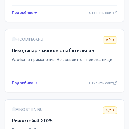
Подробнее →
Открыть сайт
PICODINAR.RU
5
/10
Пикодинар - мягкое слабительное
средство с прогнозируемым действием
Удобен в применении. Не зависит от приема пищи
Подробнее →
Открыть сайт
RINOSTEIN.RU
5
/10
Риностейн® 2025