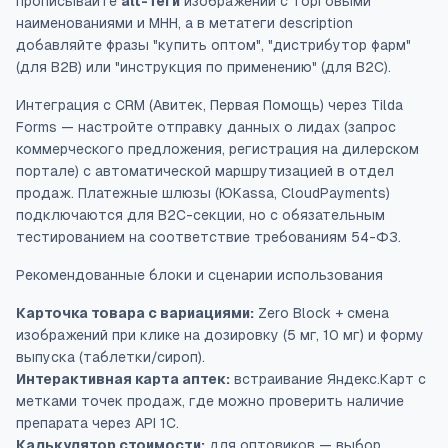
прописывайте
alt-теги
изображений с торговыми
наименованиями и МНН, а в метатеги description
добавляйте фразы "купить оптом", "дистрибутор фарм"
(для B2B) или "инструкция по применению" (для B2C).
Интеграция с CRM (Авитек, Первая Помощь) через Tilda
Forms — настройте отправку данных о лидах (запрос
коммерческого предложения, регистрация на дилерском
портале) с автоматической маршрутизацией в отдел
продаж. Платежные шлюзы (ЮKassa, CloudPayments)
подключаются для B2C-секции, но с обязательным
тестированием на соответствие требованиям 54-ФЗ.
Рекомендованные блоки и сценарии использования
Карточка товара с вариациями:
Zero Block + смена
изображений при клике на дозировку (5 мг, 10 мг) и форму
выпуска (таблетки/сироп).
Интерактивная карта аптек:
встраивание Яндекс.Карт с
метками точек продаж, где можно проверить наличие
препарата через API 1С.
Калькулятор стоимости:
для оптовиков — выбор