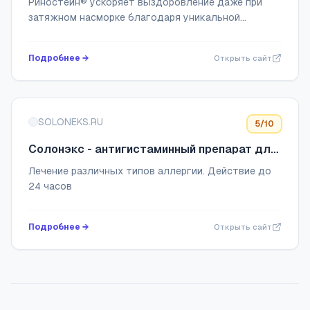
Риностейн® ускоряет выздоровление даже при
затяжном насморке благодаря уникальной
формуле 3 в 1, усиленной гиалуроновой кислотой!
Устраняет отек, разжижает назальный секрет,
Подробнее →
Открыть сайт
защища...
SOLONEKS.RU
5
/10
Солонэкс - антигистаминный препарат для
взрослых и детей с 6 месяцев
Лечение различных типов аллергии. Действие до
24 часов
Подробнее →
Открыть сайт