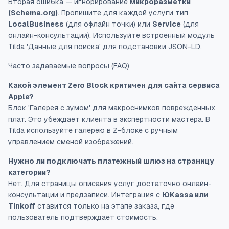
Вторая ошибка — игнорирование
микроразметки
(Schema.org)
. Пропишите для каждой услуги тип
LocalBusiness
(для офлайн точки) или
Service
(для
онлайн-консультаций). Используйте встроенный модуль
Tilda 'Данные для поиска' для подстановки JSON-LD.
Часто задаваемые вопросы (FAQ)
Какой элемент Zero Block критичен для сайта сервиса
Apple?
Блок 'Галерея с зумом' для макроснимков поврежденных
плат. Это убеждает клиента в экспертности мастера. В
Tilda используйте галерею в Z-блоке с ручным
управлением сменой изображений.
Нужно ли подключать платежный шлюз на страницу
категории?
Нет. Для страницы описания услуг достаточно онлайн-
консультации и предзаписи. Интеграция с
ЮKassa или
Tinkoff
ставится только на этапе заказа, где
пользователь подтверждает стоимость.