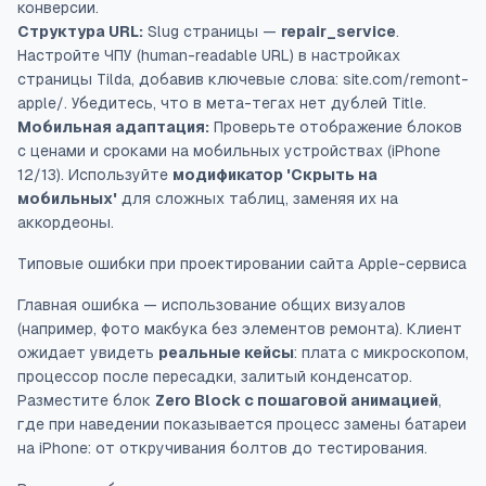
конверсии.
Структура URL:
Slug страницы —
repair_service
.
Настройте ЧПУ (human-readable URL) в настройках
страницы Tilda, добавив ключевые слова:
site.com/remont-
apple/
. Убедитесь, что в мета-тегах нет дублей Title.
Мобильная адаптация:
Проверьте отображение блоков
с ценами и сроками на мобильных устройствах (iPhone
12/13). Используйте
модификатор 'Скрыть на
мобильных'
для сложных таблиц, заменяя их на
аккордеоны.
Типовые ошибки при проектировании сайта Apple-сервиса
Главная ошибка — использование общих визуалов
(например, фото макбука без элементов ремонта). Клиент
ожидает увидеть
реальные кейсы
: плата с микроскопом,
процессор после пересадки, залитый конденсатор.
Разместите блок
Zero Block с пошаговой анимацией
,
где при наведении показывается процесс замены батареи
на iPhone: от откручивания болтов до тестирования.