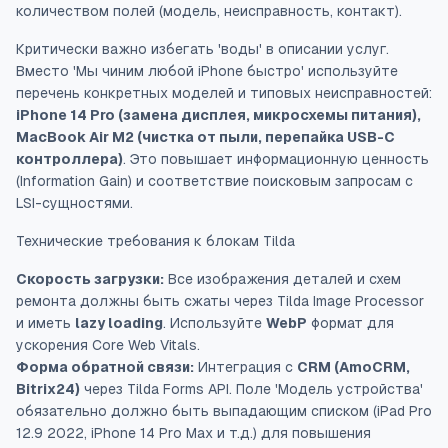
количеством полей (модель, неисправность, контакт).
Критически важно избегать 'воды' в описании услуг.
Вместо 'Мы чиним любой iPhone быстро' используйте
перечень конкретных моделей и типовых неисправностей:
iPhone 14 Pro (замена дисплея, микросхемы питания),
MacBook Air M2 (чистка от пыли, перепайка USB-C
контроллера)
. Это повышает информационную ценность
(Information Gain) и соответствие поисковым запросам с
LSI-сущностями.
Технические требования к блокам Tilda
Скорость загрузки:
Все изображения деталей и схем
ремонта должны быть сжаты через Tilda Image Processor
и иметь
lazy loading
. Используйте
WebP
формат для
ускорения Core Web Vitals.
Форма обратной связи:
Интеграция с
CRM (AmoCRM,
Bitrix24)
через Tilda Forms API. Поле 'Модель устройства'
обязательно должно быть выпадающим списком (iPad Pro
12.9 2022, iPhone 14 Pro Max и т.д.) для повышения