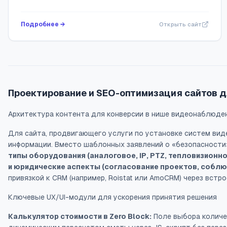
до 5 лет! Бесплатное гарантийное обслуживание!
Обратитесь прямо сейчас и получите гаранти...
Подробнее →
Открыть сайт
Проектирование и SEO-оптимизация сайтов д
Архитектура контента для конверсии в нише видеонаблюде
Для сайта, продвигающего услуги по установке систем вид
информации. Вместо шаблонных заявлений о «безопасности»
типы оборудования (аналоговое, IP, PTZ, тепловизионно
и юридические аспекты (согласование проектов, соблю
привязкой к CRM (например, Roistat или AmoCRM) через вст
Ключевые UX/UI-модули для ускорения принятия решения
Калькулятор стоимости в Zero Block:
Поле выбора количес