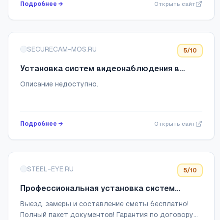
Подробнее →
Открыть сайт
SECURECAM-MOS.RU
5
/10
Установка систем видеонаблюдения в
Москве
Описание недоступно.
Подробнее →
Открыть сайт
STEEL-EYE.RU
5
/10
Профессиональная установка систем
видеонаблюдения под ключ с гарантией на
Выезд, замеры и составление сметы бесплатно!
все виды работ
Полный пакет документов! Гарантия по договору