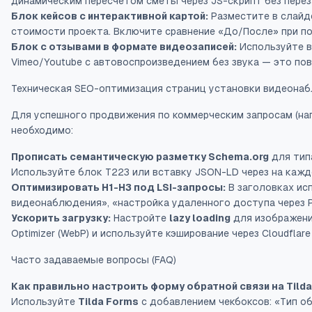
динамическим пересчетом сметы через JS-скрипт без перез
Блок кейсов с интерактивной картой:
Разместите в слайде
стоимости проекта. Включите сравнение «До/После» при 
Блок с отзывами в формате видеозаписей:
Используйте в
Vimeo/Youtube с автовоспроизведением без звука — это п
Техническая SEO-оптимизация страниц установки видеонабл
Для успешного продвижения по коммерческим запросам (на
необходимо:
Прописать семантическую разметку Schema.org
для типа
Используйте блок T223 или вставку JSON-LD через
на кажд
Оптимизировать H1-H3 под LSI-запросы:
В заголовках ис
видеонаблюдения», «настройка удаленного доступа через 
Ускорить загрузку:
Настройте
lazy loading
для изображений
Optimizer (WebP) и используйте кэширование через Cloudflar
Часто задаваемые вопросы (FAQ)
Как правильно настроить форму обратной связи на Til
Используйте
Tilda Forms
с добавлением чекбоксов: «Тип объ