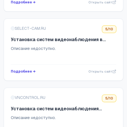
Подробнее →
Открыть сайт
SELECT-CAM.RU
5
/10
Установка систем видеонаблюдения в
Москве
Описание недоступно.
Подробнее →
Открыть сайт
VNCONTROL.RU
5
/10
Установка систем видеонаблюдения
"Контроль" в Москве
Описание недоступно.