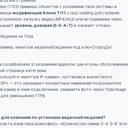
агрузки страницы.
ре (T123) примеры объектов с указанием типа системы и
помощи
модификации блока T111
с lazy loading для галерей.
строенную загрузку видео (MP4/HLS) или встраивание через
овышает
уровень доверия (E-E-A-T)
и снижает отказы.
юдения на Tilda
пример, «монтаж видеонаблюдения под ключ [город]»)
 LocalBusiness (с указанием адресов, цен и зоны обслуживания
ой странице категории.
пользуйте «монтаж IP-камер», «установка аналогового
P2P» — это закрывает конкретные намерения пользователя.
 камер и схем подключения, сжимайте фото через Tilda Image
e для уменьшения TTFB.
da для компании по установке видеонаблюдения?
екта (квартира/дом/офис)», «Количество камер (1-4, 5-8, 9+)»