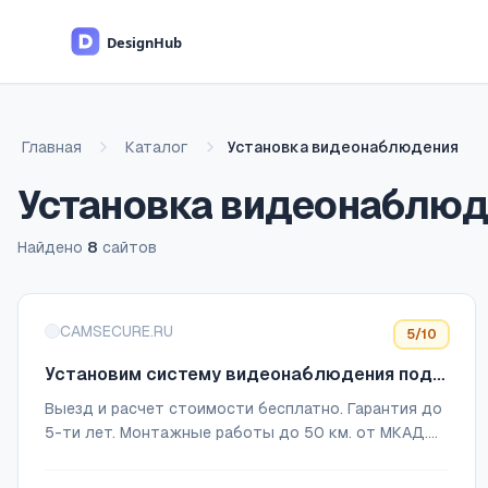
Перейти к основному содержимому
Главная
Каталог
Установка видеонаблюдения
Установка видеонаблю
Найдено
8
сайтов
Список сайтов
CAMSECURE.RU
5
/10
Установим систему видеонаблюдения под
ключ за 1 день в Москве и МО
Выезд и расчет стоимости бесплатно. Гарантия до
5-ти лет. Монтажные работы до 50 км. от МКАД.
После подписания договора цена не меняется!
Рассчитайте стоимость комплекта прямо сейч...