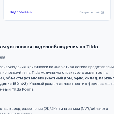
Подробнее →
Открыть сайт
ля установки видеонаблюдения на Tilda
ния
еонаблюдения, критически важна четкая логика представлени
 используйте на Tilda модульную структуру с акцентом на
е), объекты установки (частный дом, офис, склад, паркинг
дение 152-ФЗ)
. Каждый раздел должен вести к форме захвата
роенный
Tilda Forms
.
тва камер, разрешения (2K/4K), типа записи (NVR/облако) с