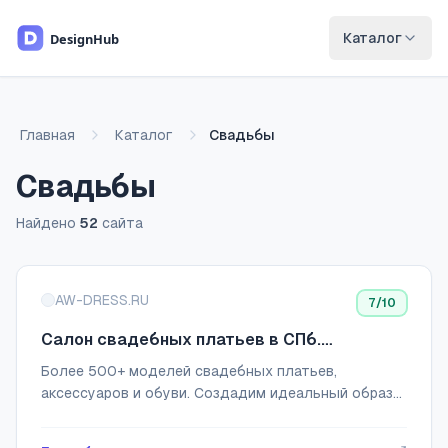
Перейти к основному содержимому
Каталог
Главная
Каталог
Свадьбы
Свадьбы
Найдено
52
сайта
Список сайтов
AW-DRESS.RU
7
/10
Салон свадебных платьев в СПб.
AlisaWedding — ваш волшебный свадебный
Более 500+ моделей свадебных платьев,
образ
аксессуаров и обуви. Создадим идеальный образ
невесты. Салоне в центре Санкт-Петербурга