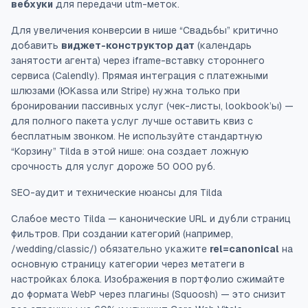
вебхуки
для передачи utm-меток.
Для увеличения конверсии в нише “Свадьбы” критично
добавить
виджет-конструктор дат
(календарь
занятости агента) через iframe-вставку стороннего
сервиса (Calendly). Прямая интеграция с платежными
шлюзами (ЮKassa или Stripe) нужна только при
бронировании пассивных услуг (чек-листы, lookbook’ы) —
для полного пакета услуг лучше оставить квиз с
бесплатным звонком. Не используйте стандартную
“Корзину” Tilda в этой нише: она создает ложную
срочность для услуг дороже 50 000 руб.
SEO-аудит и технические нюансы для Tilda
Слабое место Tilda — канонические URL и дубли страниц
фильтров. При создании категорий (например,
/wedding/classic/) обязательно укажите
rel=canonical
на
основную страницу категории через метатеги в
настройках блока. Изображения в портфолио сжимайте
до формата WebP через плагины (Squoosh) — это снизит