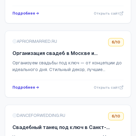
Подробнее →
Открыть сайт
APRIORIMARRIED.RU
6
/10
Организация свадеб в Москве и
Подмосковье. Свадебное агентство Apriori
Организуем свадьбы под ключ — от концепции до
Married.
идеального дня. Стильный декор, лучшие
площадки, авторские сценарии и безупречная
координация.
Подробнее →
Открыть сайт
DANCEFORWEDDING.RU
6
/10
Свадебный танец под ключ в Санкт-
Петербурге — Хореограф №1 для