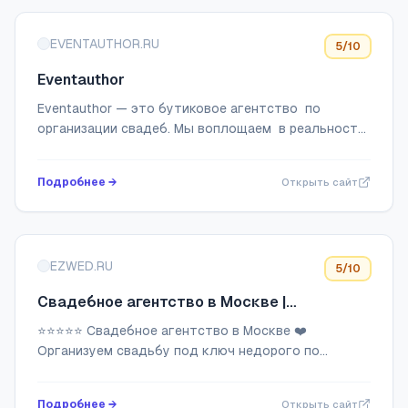
EVENTAUTHOR.RU
5
/10
Eventauthor
Eventauthor — это бутиковое агентство по
организации свадеб. Мы воплощаем в реальность
истории вашей любви.
Подробнее →
Открыть сайт
EZWED.RU
5
/10
Свадебное агентство в Москве |
Проведение свадеб под ключ недорого от
⭐⭐⭐⭐⭐ Свадебное агентство в Москве ❤️
Ezwed
Организуем свадьбу под ключ недорого по
фиксированной цене ✅ Работа по договору,
организация от 7 дней! ☎ +7(499)647-64-37
Подробнее →
Открыть сайт