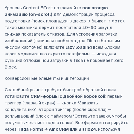
Уровень Content Effort: встраивайте
пошаговую
анимацию (on-scroll)
для демонстрации процесса
подготовки (поиск площадки → декор → банкет → фото).
Такая механика держит посетителя 40–60 секунд,
снижая показатель отказов. Для ускорения загрузки
изображений (типичная проблема для Tilda с большим
числом карточек) включите
lazy loading
всем блокам
через модификацию скрипта платформы — исходная
функция отложенной загрузки в Tilda не покрывает Zero
Block.
Конверсионные элементы и интеграции
Свадебный рынок требует быстрой обратной связи.
Установите
CRM-формы с двойной воронкой
: первый
триггер (главный экран) — кнопка “Заказать
консультацию”, второй триггер (после скролла) —
всплывающий блок с таймером “Оставьте заявку, чтобы
получить чек-лист подготовки”. Все формы интегрируйте
через
Tilda Forms → AmoCRM или Bitrix24
, используя