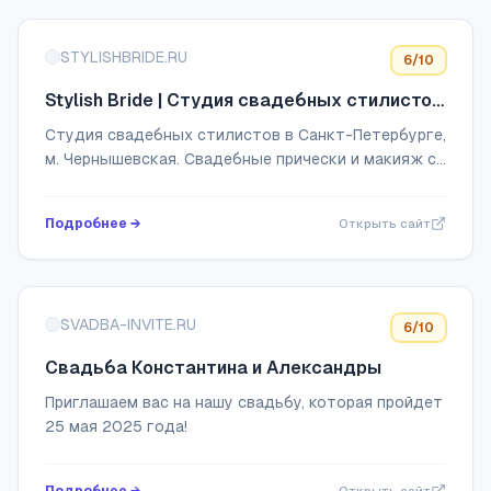
STYLISHBRIDE.RU
6
/10
Stylish Bride | Студия свадебных стилистов
в Санкт-Петербурге. Свадебные прически
Студия свадебных стилистов в Санкт-Петербурге,
и макияж
м. Чернышевская. Свадебные прически и макияж с
выездом на дом/отель. Гарантия качества.
Заключаем договор!
Подробнее →
Открыть сайт
SVADBA-INVITE.RU
6
/10
Свадьба Константина и Александры
Приглашаем вас на нашу свадьбу, которая пройдет
25 мая 2025 года!