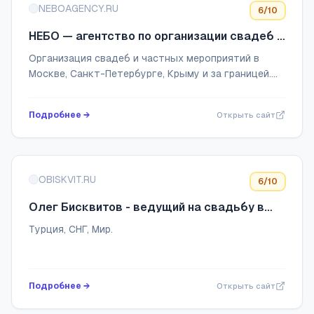
NEBOAGENCY.RU
6
/10
НЕБО — агентство по организации свадеб и
частных мероприятий. Входим в ТОП-15
Организация свадеб и частных мероприятий в
агентств России. Лучшее свадебное
Москве, Санкт-Петербурге, Крыму и за границей.
агентство
Предоставляем полный комплекс услуг для
воплощения идей любого масштаба
Подробнее →
Открыть сайт
OBISKVIT.RU
6
/10
Олег Бисквитов - ведущий на свадьбу в
Турции
Турция, СНГ, Мир.
Подробнее →
Открыть сайт