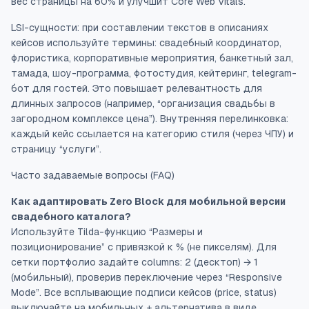
вес страницы на 60% и улучшит Core Web Vitals.
LSI-сущности: при составлении текстов в описаниях
кейсов используйте термины:
свадебный координатор,
флористика, корпоративные мероприятия, банкетный зал,
тамада, шоу-программа, фотостудия, кейтеринг, telegram-
бот для гостей
. Это повышает релевантность для
длинных запросов (например, “организация свадьбы в
загородном комплексе цена”). Внутренняя перелинковка:
каждый кейс ссылается на категорию стиля (через ЧПУ) и
страницу “услуги”.
Часто задаваемые вопросы (FAQ)
Как адаптировать Zero Block для мобильной версии
свадебного каталога?
Используйте Tilda-функцию “Размеры и
позиционирование” с привязкой к % (не пикселям). Для
сетки портфолио задайте columns: 2 (десктоп) → 1
(мобильный), проверив переключение через “Responsive
Mode”. Все всплывающие подписи кейсов (price, status)
выключайте на мобильных + альтернатива в виде