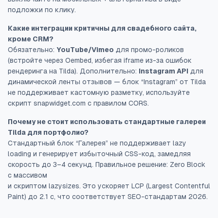
подложки по клику.
Какие интеграции критичны для свадебного сайта,
кроме CRM?
Обязательно:
YouTube/Vimeo
для промо-роликов
(встройте через Oembed, избегая iframe из-за ошибок
рендеринга на Tilda). Дополнительно:
Instagram API
для
динамической ленты отзывов — блок “Instagram” от Tilda
не поддерживает кастомную разметку, используйте
скрипт snapwidget.com с правилом CORS.
Почему не стоит использовать стандартные галереи
Tilda для портфолио?
Стандартный блок “Галерея” не поддерживает lazy
loading и генерирует избыточный CSS-код, замедляя
скорость до 3–4 секунд. Правильное решение: Zero Block
с массивом
и скриптом lazysizes. Это ускоряет LCP (Largest Contentful
Paint) до 2.1 с, что соответствует SEO-стандартам 2026.