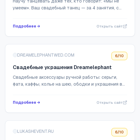
Научу танцевать даже тех, кто говорит: «Мы не
молодожёнов
умеем». Ваш свадебный танец — за 4 занятия, с
поддержкой, эмоциями и легкостью.
Индивидуальный подход, флешмобы, танец отца и
Подробнее →
Открыть сайт
невесты....
DREAMELEPHANTWED.COM
6
/10
Свадебные украшения Dreamelephant
Cвадебные аксессуары ручной работы: серьги,
фата, каффы, колье на шею, ободки и украшения в
прическу. Подбор украшений к свадебному образу
невесты. Доставка по всей России. Шоурум ...
Подробнее →
Открыть сайт
LUKASHEVENT.RU
6
/10