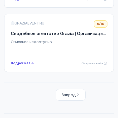
GRAZIAEVENT.RU
5
/10
Свадебное агентство Grazia | Организация
свадеб в Санкт-Петербурге
Описание недоступно.
Подробнее →
Открыть сайт
Вперед