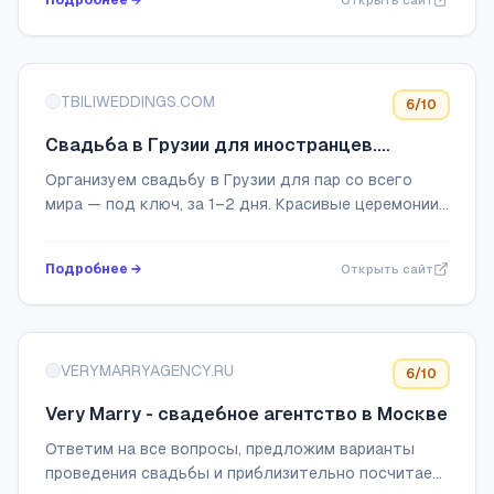
Подробнее →
Открыть сайт
TBILIWEDDINGS.COM
6
/10
Свадьба в Грузии для иностранцев.
Организатор свадеб в Грузии. Свадьба в
Организуем свадьбу в Грузии для пар со всего
Тбилиси, Кутаиси, Батуми, Кахетии, горах,
мира — под ключ, за 1–2 дня. Красивые церемонии
без справок.
с гостями в Тбилиси, Батуми, Кахетии, горах и на
побережье. Легальное оформление брака ...
Подробнее →
Открыть сайт
VERYMARRYAGENCY.RU
6
/10
Very Marry - свадебное агентство в Москве
Ответим на все вопросы, предложим варианты
проведения свадьбы и приблизительно посчитаем