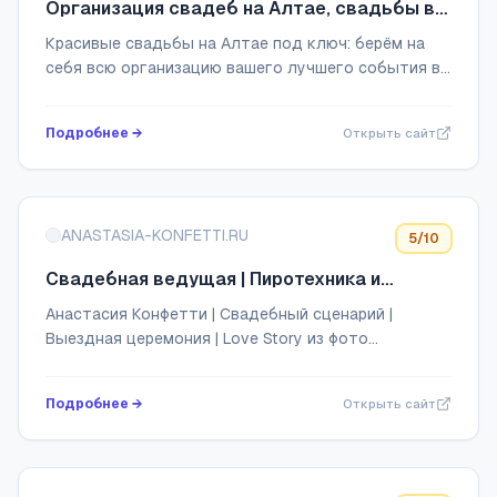
Организация свадеб на Алтае, свадьбы в
горах от свадебного агентства ALLALTAI
Красивые свадьбы на Алтае под ключ: берём на
agency
себя всю организацию вашего лучшего события в
жизни! Церемония у реки, фото на леднике, ужин в
горах, шаман и другие идеи для вашей сва...
Подробнее →
Открыть сайт
ANASTASIA-KONFETTI.RU
5
/10
Свадебная ведущая | Пиротехника и
холодные фонтаны | Диджей, экран и
Анастасия Конфетти | Свадебный сценарий |
проектор на свадьбу
Выездная церемония | Love Story из фото
молодоженов
Подробнее →
Открыть сайт