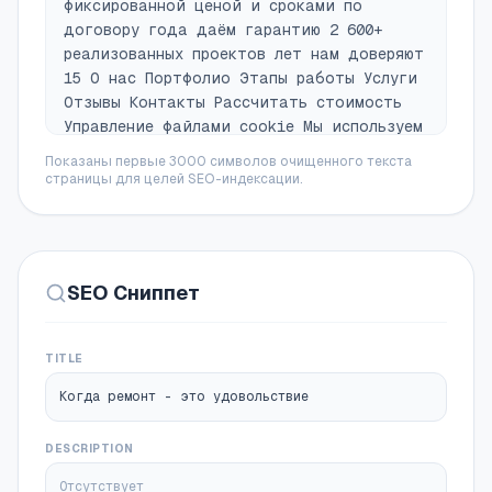
фиксированной ценой и сроками по
договору года даём гарантию 2 600+
реализованных проектов лет нам доверяют
15 О нас Портфолио Этапы работы Услуги
Отзывы Контакты Рассчитать стоимость
Управление файлами cookie Мы используем
файлы cookie для обеспечения наилучшего
Показаны первые 3000 символов очищенного текста
взаимодействия с сайтом. Принять все
страницы для целей SEO-индексации.
Настройки файлов cookie Управление
файлами cookie Настройки файлов cookie
Файлы cookie, необходимые для
корректной работы сайта, всегда
SEO Сниппет
включены.Другие файлы cookie можно
настроить. Основные файлы cookie Всегда
включен. Эти файлы cookie необходимы
TITLE
для того, чтобы вы могли пользоваться
веб-сайтом и его функциями. Их нельзя
Когда ремонт - это удовольствие
отключить. Они устанавливаются в ответ
на ваши запросы, такие как настройка
DESCRIPTION
параметров конфиденциальности, вход в
Отсутствует
систему или заполнение форм.