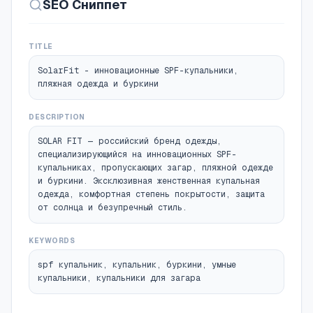
SEO Сниппет
согласен на обработку персональных
данных , с политикой
конфиденциальности и условиями оферты
TITLE
Оформить заказ WhatsApp Скидка 26% на
весь ассортимент до 15 января В каталог
SolarFit - инновационные SPF-купальники,
SPF-купальники, пляжная одежда и
пляжная одежда и буркини
буркини из микросетки Перейти в каталог
Умная микросетка: баланс защиты и
DESCRIPTION
загара с купальниками SOLAR FIT
SOLAR FIT — российский бренд одежды,
Контролируемый UV-фильтр Ткань
специализирующийся на инновационных SPF-
пропускает 65−70% мягких UVB-лучей (для
купальниках, пропускающих загар, пляжной одежде
ровного загара), но блокирует 97%
и буркини. Эксклюзивная женственная купальная
агрессивных UVA-лучей (вызывающих ожоги
одежда, комфортная степень покрытости, защита
и старение кожи). Результат: ровный
от солнца и безупречный стиль.
загар без пятен, покраснений и чётких
границ от купальника. 3D-ячеистая
KEYWORDS
структура Микроотверстия создают
spf купальник, купальник, буркини, умные
«эффект вентиляции» — кожа дышит даже
купальники, купальники для загара
в +40°C. Не просвечивают при намокании
Наши купальники разработаны с