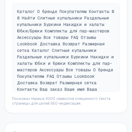
Каталог О бренде Покупателям Контакты 0
0 Найти Слитные купальники Раздельные
купальники Буркини Накидки и халаты
Юбки/Брюки Комплекты для пар-мастеров
Аксессуары Все товары FAQ Отзывы
Lookbook Доставка Возврат Размерная
сетка Каталог Слитные купальники
Раздельные купальники Буркини Накидки и
халаты Юбки и брюки Комплекты для пар-
мастеров Аксессуары Все товары О бренде
Покупателям FAQ Отзывы Lookbook
Доставка Возврат Размерная сетка
Контакты Ваш заказ Ваше имя Ваша
фамилия Ваш Email Активировать После
Показаны первые 3000 символов очищенного текста
оформления заказа, с вами свяжется
страницы для целей SEO-индексации.
менеджер для подтверждения заказа и
оформления доставки/самовывоза. Если у
вас возникли сложности с оформлением
заказа, напишите нам в WhatsApp Я