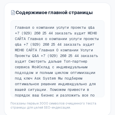
Содержимое главной страницы
Главная о компании услуги проекты q&a
+7 (929) 260 25 44 заказать аудит МЕНЮ
САЙТА Главная о компании услуги проекты
q&a +7 (929) 260 25 44 заказать аудит
МЕНЮ САЙТА Главная О компании Услуги
Проекты Q&A +7 (929) 260 25 44 заказать
аудит Смотреть дальше Топ-партнер
сервиса МойСклад с индивидуальным
подходом и полным циклом оптимизации
под ключ Ask System Мы подберем
оптимальное решение индивидуально для
вашей ситуации. Поможем привести в
порядок ваш бизнес и разложить все по
полочкам Заказать аудит Услуги компании
Показаны первые 3000 символов очищенного текста
Наша миссия — помогать компаниям
страницы для целей SEO-индексации.
достичь своих бизнес-целей и стать