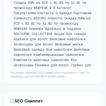
Скидка 50% на ВСЕ с 01.01 по 11.01 по
промокоду NEWYEAR 0 0 Каталог
Покупателям Контакты О бренде Партнерам
Community ASSORO Новости Скидка 50% на
ВСЕ с 01.01 по 11.01 по промокоду
NEWYEAR Новинки Идеально в подарок
NOCTURNE COLLECTION Акции Все товары
Крабики для волос Шелковые наволочки
Аксессуары для волос Шелковые маски
Шелковая одежда Все наволочки Шелковые
наволочки Комбинированные наволочки
Комплекты шелковых наволочек Все
аксессуары Резинки для волос Гребни для
волос Заколки Расчески Где купить
Показаны первые 3000 символов очищенного текста
Доставка и оплата Обмен и возврат FAQ
страницы для целей SEO-индексации.
Сотрудничество Ваш заказ Перейти к
оплате 1. Имя и фамилия 2. E-mail 3.
Телефон Запомнить контакты в браузере
для повторной покупки Промокод
SEO Сниппет
Активировать Заказы, оформленные с