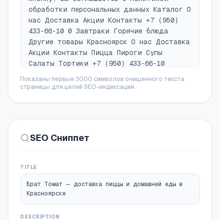
обработки персональных данных Каталог О
нас Доставка Акции Контакты +7 (950)
433-66-10 0 Завтраки Горячие блюда
Другие товары Красноярск О нас Доставка
Акции Контакты Пицца Пироги Супы
Салаты Тортики +7 (950) 433-66-10
Другие товары 0 Пироги Супы Завтраки
Показаны первые 3000 символов очищенного текста
Горячие блюда Салаты Тортики Пицца 0
страницы для целей SEO-индексации.
Каталог Пицца и домашняя кухня на
расстоянии одного клика Другое
Продукция каталога Пиццы Супы Завтраки
Горячие блюда Пироги и выпечка Салаты
SEO Сниппет
Тортики Другое Пиццы Супы Завтраки
Горячие блюда Пироги и выпечка Салаты
Тортики Наши покупатели часто
TITLE
заказывают Добавить в корзину Load more
Подробнее о товаре Добавить в корзину
Брат Томат — доставка пиццы и домашней еды в
Пикантная пепперони, моцарелла, томаты,
Красноярске
томатный Пицца Пепперони Выбрать 1300
Пицца Добавить в корзину Load more
DESCRIPTION