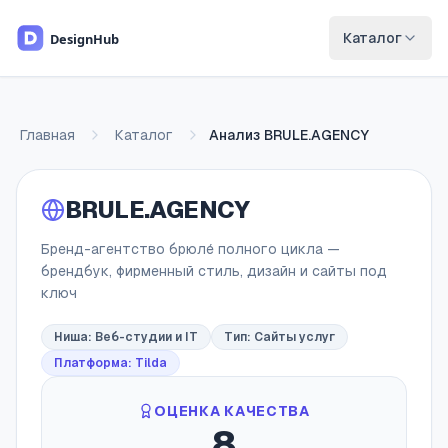
Перейти к основному содержимому
Каталог
Главная
Каталог
Анализ
BRULE.AGENCY
BRULE.AGENCY
Бренд-агентство брюлé полного цикла —
брендбук, фирменный стиль, дизайн и сайты под
ключ
Ниша:
Веб-студии и IT
Тип:
Сайты услуг
Платформа: Tilda
ОЦЕНКА КАЧЕСТВА
8