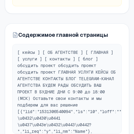
Содержимое главной страницы
[ кейсы ] [ ОБ АГЕНТСТВЕ ] [ ГЛАВНАЯ ]
[ услуги ] [ контакты ] [ блог ]
обсудить проект обсудить проект
обсудить проект ГЛАВНАЯ УСЛУГИ КЕЙСЫ ОБ
АГЕНТСТВЕ КОНТАКТЫ БЛОГ TELEGRAM-КАНАЛ
АГЕНТСТВА БУДЕМ РАДЫ ОБСУДИТЬ ВАШ
ПРОЕКТ В БУДНИЕ ДНИ С 9:00 до 18:00
(МСК) Оставьте свои контакты и мы
подберем для вас решение
[{"lid":"1531306540094","ls":"10","loff":"","li_
\u0432\u0430\u0441
\u0437\u043e\u0432\u0443\u0442?
","li_req":"y","li_nm":"Name"},