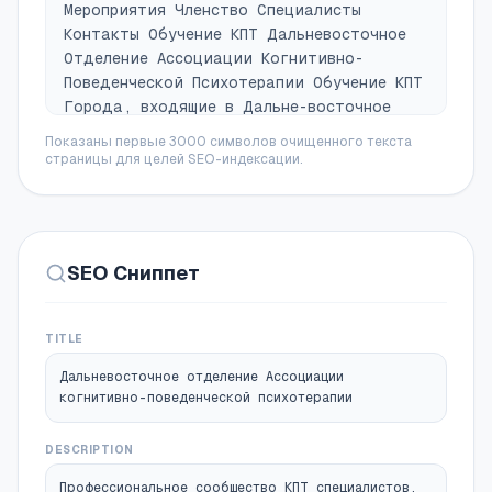
Мероприятия Членство Специалисты
Контакты Обучение КПТ Дальневосточное
Отделение Ассоциации Когнитивно-
Поведенческой Психотерапии Обучение КПТ
Города, входящие в Дальне-восточное
отделение: Петропавловск-Камчатский
Показаны первые 3000 символов очищенного текста
Местоположение 01 Хабаровск 02 Южно-
страницы для целей SEO-индексации.
Сахалинск 03 Улан-Удэ 04 Владивосток 05
Чита 06 Якутск 07 Города, входящие в
Дальневосточное отделение: Центральный
офис отделения находится в г.
SEO Сниппет
Владивосток Руководитель отделения
психолог, полимодальный супервизор
Заместитель руководителя отделения
TITLE
Арапова Елена Команда психолог, коуч
ICF Руководитель отделения
Дальневосточное отделение Ассоциации
Константинович Алексей Николаевич
когнитивно-поведенческой психотерапии
Заместитель руководителя отделения
Арапова Елена Цели отделения Наша цель
DESCRIPTION
создание в регионе живого активного
Профессиональное сообщество КПТ специалистов,