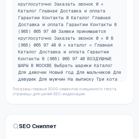
круглосуточно Заказать звонок 0 =
Каталог Главная Доставка и оплата
Гарантии Контакты 0 Каталог Главная
Доставка и оплата Гарантии Контакты 8
(985) 065 97 40 Заявки принимаются
круглосуточно Заказать звонок 0 = 0 8
(985) 065 97 40 0 = каталог = Главная
Каталог Доставка и оплата Гарантии
Контакты 8 (985) 065 97 40 ВОЗДУШНЫЕ
ШАРЫ В МОСКВЕ Выбрать шарики Каталог
Для девочек Новый год Для мальчиков Для
девушек Для мужчин На выписку Три кота
Воздушные шары для детей Все праздники
Показаны первые 3000 символов очищенного текста
Гендер-пати Фотозоны и оформление Шары
страницы для целей SEO-индексации.
баблс Фольгированные шары Коробка-
сюрприз Латексные шары Не можете
определиться с выбором? Оставьте заявку
и мы Вам перезвоним
SEO Сниппет
[{"lid":"1708064227155","ls":"10","loff":"","li_
{"lid":"1708064227156","ls":"20","loff":"","li_p