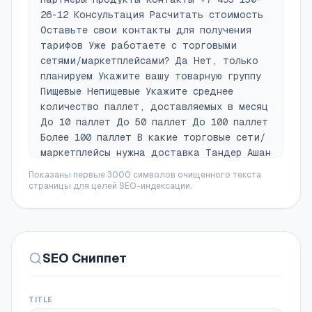
26-12 Консультация Расчитать стоимость
Оставьте свои контакты для получения
тарифов Уже работаете с торговыми
сетями/маркетплейсами? Да Нет, только
планируем Укажите вашу товарную группу
Пищевые Непищевые Укажите среднее
количество паллет, доставляемых в месяц
До 10 паллет До 50 паллет До 100 паллет
Более 100 паллет В какие торговые сети/
маркетплейсы нужна доставка Тандер Ашан
Бэст Прайс X5 (Перекресток, Агроторг)
Показаны первые 3000 символов очищенного текста
Лента Укажите свой вариант
страницы для целей SEO-индексации.
грузополучателя Нужно ли забирать груз?
Да, нужен забор груза Нет, привозим
сами Отправляя форму, вы соглашаетесь c
политикой конфиденциальности Получить
SEO Сниппет
тарифы ← Предыдущий вопрос Следующий
вопрос → Последний вопрос Услуги
Партнеры Продукты Контакты Консультация
TITLE
+7 495 150-26-12 Позвонить Доставляем в