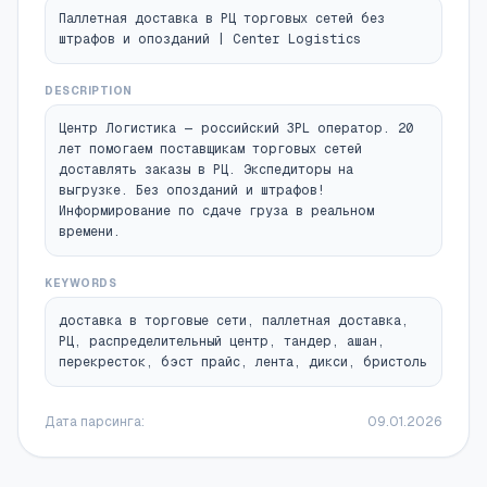
РЦ торговых сетей под ключ РАССЧИТАТЬ
Паллетная доставка в РЦ торговых сетей без
СТОИМОСТЬ От 1 паллеты РАССЧИТАТЬ
штрафов и опозданий | Center Logistics
СТОИМОСТЬ Без переплат Без штрафов
Всегда в срок За 20 лет добились
DESCRIPTION
существенных результатов в оптимизации
Центр Логистика — российский 3PL оператор. 20
процессов и помощи поставщикам
лет помогаем поставщикам торговых сетей
российских и европейских торговых
доставлять заказы в РЦ. Экспедиторы на
сетей, производителям и дистрибьюторам
выгрузке. Без опозданий и штрафов!
20+ Склад с гарантией лучшей цены в РФ
Информирование по сдаче груза в реальном
3 МЛН Доставленных паллет 800+
времени.
Поставщиков торговых сетей 100+ Городов
доставки 3 Полный комплекс услуг 3PL PL
KEYWORDS
Всего 5 вопросов, чтобы получить
доставка в торговые сети, паллетная доставка,
персональное коммерческое предложение:
РЦ, распределительный центр, тандер, ашан,
Получите коммерческое предложение с
перекресток, бэст прайс, лента, дикси, бристоль
гарантией лучшей цены Укажите
требование к поставке Оставьте свои
контакты для получения коммерческого
Дата парсинга:
09.01.2026
предложения Уже работаете с торговыми
сетями? Да Нет, только планируем